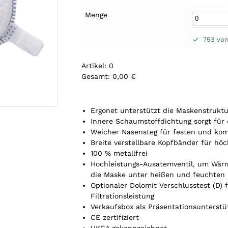
Menge
753 vor
Artikel
:
0
Gesamt
:
0,00 €
0
A
r
Ergonet unterstützt die Maskenstrukt
t
Innere Schaumstoffdichtung sorgt für
i
Weicher Nasensteg für festen und kom
k
Breite verstellbare Kopfbänder für hö
e
100 % metallfrei
l
Hochleistungs-Ausatemventil, um Wärm
.
die Maske unter heißen und feuchten
Y
Optionaler Dolomit Verschlusstest (D)
o
Filtrationsleistung
u
Verkaufsbox als Präsentationsunterstü
r
CE zertifiziert
t