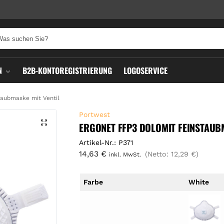
N
B2B-KONTOREGISTRIERUNG
LOGOSERVICE
aubmaske mit Ventil
Portwest
ERGONET FFP3 DOLOMIT FEINSTAUBM
Artikel-Nr.: P371
14,63
€
(Netto:
12,29
€
)
inkl. MwSt.
Farbe
White