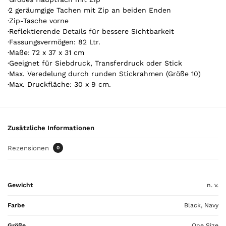
k
·2 geräumgige Tachen mit Zip an beiden Enden
e
·Zip-Tasche vorne
l
·Reflektierende Details für bessere Sichtbarkeit
.
·Fassungsvermögen: 82 Ltr.
Y
·Maße: 72 x 37 x 31 cm
o
·Geeignet für Siebdruck, Transferdruck oder Stick
u
·Max. Veredelung durch runden Stickrahmen (Größe 10)
r
·Max. Druckfläche: 30 x 9 cm.
t
o
t
a
Zusätzliche Informationen
l
i
Rezensionen
0
s
0
,
Gewicht
n. v.
0
0
Farbe
Black, Navy
€
Größe
One Size