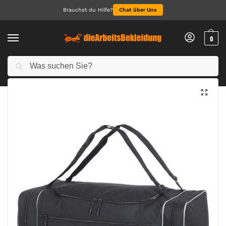
Brauchst du Hilfe?
Chat über Uns
0
Suchen
Start
Accessoires
Taschen & Accessoires
Edinburgh Mammoth Work Bag
/
/
/