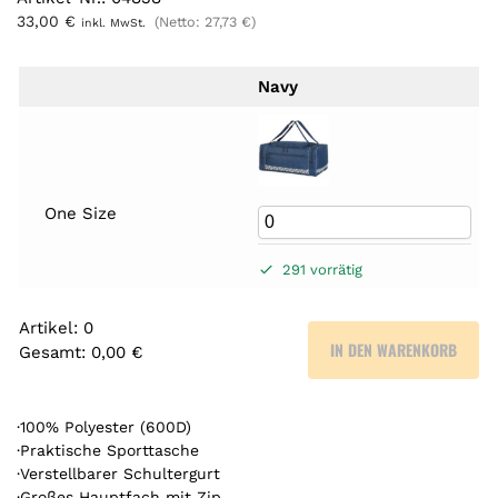
33,00
€
(Netto:
27,73
€
)
inkl. MwSt.
Navy
One Size
291 vorrätig
Artikel
:
0
IN DEN WARENKORB
Gesamt
:
0,00 €
0
A
r
·100% Polyester (600D)
t
·Praktische Sporttasche
·Verstellbarer Schultergurt
i
·Großes Hauptfach mit Zip