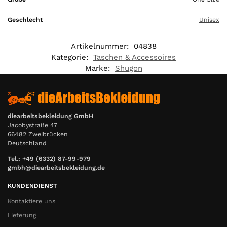
Geschlecht
Unisex
Artikelnummer:
04838
Kategorie:
Taschen & Accessoires
Marke:
Shugon
diearbeitsbekleidung GmbH
Jacobystraße 47
66482 Zweibrücken
Deutschland
Tel.: +49 (6332) 87-99-979
gmbh@diearbeitsbekleidung.de
KUNDENDIENST
Kontaktiere uns
Lieferung