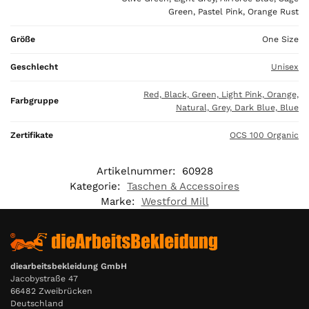
0
Green, Pastel Pink, Orange Rust
0
Größe
One Size
€
Geschlecht
Unisex
Red, Black, Green, Light Pink, Orange,
Farbgruppe
Natural, Grey, Dark Blue, Blue
Zertifikate
OCS 100 Organic
Artikelnummer:
60928
Kategorie:
Taschen & Accessoires
Marke:
Westford Mill
diearbeitsbekleidung GmbH
Jacobystraße 47
66482 Zweibrücken
Deutschland