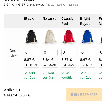
5,64
€
-
6,67
€
(Netto:
4,74
€
-
5,61
€
)
inkl. MwSt.
Black
Natural
Classic
Bright
Fre
Red
Royal
Nav
One
Size
6,67
€
5,64
€
6,67
€
6,67
€
6,6
inkl. MwSt.
inkl. MwSt.
inkl. MwSt.
inkl. MwSt.
inkl.
500
1461
410
10
6
vorrätig
vorrätig
vorrätig
vorrätig
vorrä
Artikel
:
0
IN DEN WARENKORB
Gesamt
:
0,00 €
0
A