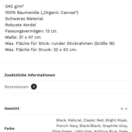
r
·340 g/m²
t
·100% Baumwolle („Organic Canvas“)
·Schweres Material
i
·Robuste Kordel
k
·Fassungsvermögen: 13 Ltr.
e
·Maße: 37 x 47 cm
l
·Max. Fläche für Stick: runder Stickrahmen (Größe 18)
.
·Max. Fläche für Druck: 32 x 42 cm.
Y
o
u
r
Zusätzliche Informationen
t
o
Rezensionen
0
t
a
l
Gewicht
n. v.
i
s
Black, Natural, Classic Red, Bright Royal,
0
French Navy, Black/Black, Graphite Grey,
Farbe
,
Olive Green, Light Grey, Airforce Blue, Sage