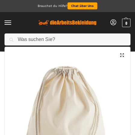
Brauchst du Hilfe?
Chat über Uns
0
Suchen
Start
Accessoires
Taschen & Accessoires
EarthAware™ Organic Gymsac
/
/
/