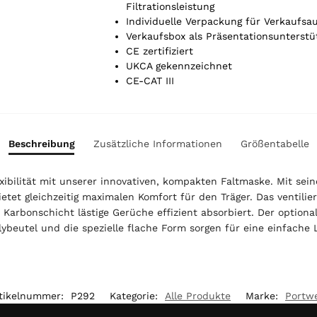
r
Filtrationsleistung
t
Individuelle Verpackung für Verkaufs
o
Verkaufsbox als Präsentationsunterstü
t
CE zertifiziert
a
UKCA gekennzeichnet
l
CE-CAT III
i
s
0
,
Beschreibung
Zusätzliche Informationen
Größentabelle
0
0
xibilität mit unserer innovativen, kompakten Faltmaske. Mit sein
et gleichzeitig maximalen Komfort für den Träger. Das ventilie
€
 Karbonschicht lästige Gerüche effizient absorbiert. Der option
olybeutel und die spezielle flache Form sorgen für eine einfach
tikelnummer:
P292
Kategorie:
Alle Produkte
Marke:
Portw