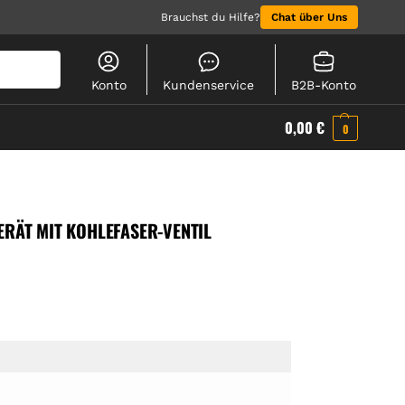
Brauchst du Hilfe?
Chat über Uns
Suchen
Konto
Kundenservice
B2B-Konto
0,00
€
0
ERÄT MIT KOHLEFASER-VENTIL