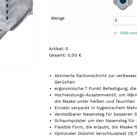
Menge
1059 vorr
Artikel
:
0
Gesamt
:
0,00 €
0
A
r
Aktivierte Karbonschicht zur verbess
t
Gerüchen
i
ergonomische 7 Punkt Befestigung, di
k
Hochleistungs-Ausatemventil, um Wärm
e
die Maske unter heißen und feuchten
l
Einzeln verpackt in hygienischem Meh
.
Verstellbarer Nasensteg für besseren S
Y
Schaumpolster um den Nasensteg für 
o
Flexible Form, die erlaubt, die Maske f
u
Optionaler Dolomit Verschlusstest (D)