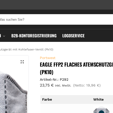
N
B2B-KONTOREGISTRIERUNG
LOGOSERVICE
zgerät mit Kohlefaser-Ventil (Pk10)
Portwest
EAGLE FFP2 FLACHES ATEMSCHUTZG
(PK10)
Artikel-Nr.: P292
23,75
€
(Netto:
19,96
€
)
inkl. MwSt.
Farbe
White