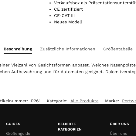
r
Verkaufsbox als Präsentationsunterstü
t
CE zertifiziert
o
CE-CAT III
t
Neues Modell
a
l
i
s
Beschreibung
Zusätzliche Informationen
Größentabelle
0
,
ch einer Vielzahl von Gesichtsformen anpasst. Weiches Nasenpolst
0
ischen Aufbewahrung und für Automaten geeignet. Dolomitverstop
0
€
rtikelnummer:
P261
Kategorie:
Alle Produkte
Marke:
Portwe
GUIDES
BELIEBTE
ÜBER UNS
KATEGORIEN
Größenguide
Über uns