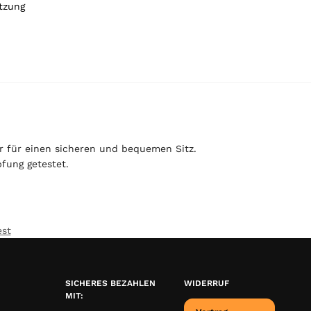
tzung
er für einen sicheren und bequemen Sitz.
fung getestet.
st
SICHERES BEZAHLEN
WIDERRUF
MIT: