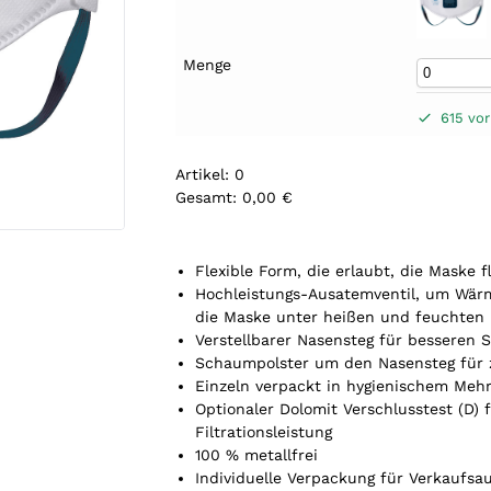
Menge
615 vor
Artikel
:
0
Gesamt
:
0,00 €
0
A
r
Flexible Form, die erlaubt, die Maske f
t
Hochleistungs-Ausatemventil, um Wärm
i
die Maske unter heißen und feuchten
k
Verstellbarer Nasensteg für besseren S
e
Schaumpolster um den Nasensteg für 
l
Einzeln verpackt in hygienischem Meh
.
Optionaler Dolomit Verschlusstest (D)
Y
Filtrationsleistung
o
100 % metallfrei
u
Individuelle Verpackung für Verkaufs