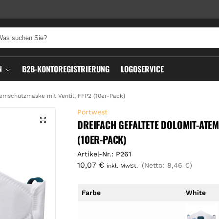
N
B2B-KONTOREGISTRIERUNG
LOGOSERVICE
emschutzmaske mit Ventil, FFP2 (10er-Pack)
Portwest
DREIFACH GEFALTETE DOLOMIT-ATEM
(10ER-PACK)
Artikel-Nr.: P261
10,07
€
(Netto:
8,46
€
)
inkl. MwSt.
Farbe
White