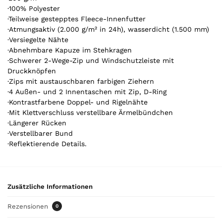
t
·100% Polyester
·Teilweise gestepptes Fleece-Innenfutter
i
·Atmungsaktiv (2.000 g/m² in 24h), wasserdicht (1.500 mm)
k
·Versiegelte Nähte
e
·Abnehmbare Kapuze im Stehkragen
l
·Schwerer 2-Wege-Zip und Windschutzleiste mit
.
Druckknöpfen
Y
·Zips mit austauschbaren farbigen Ziehern
o
·4 Außen- und 2 Innentaschen mit Zip, D-Ring
u
·Kontrastfarbene Doppel- und Rigelnähte
r
·Mit Klettverschluss verstellbare Ärmelbündchen
t
·Längerer Rücken
o
·Verstellbarer Bund
t
·Reflektierende Details.
a
l
i
s
Zusätzliche Informationen
0
,
Rezensionen
0
0