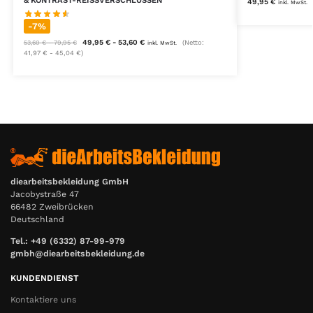
49,95
€
inkl. MwSt.
-7%
49,95
€
-
53,60
€
(Netto:
53,60
€
-
79,95
€
inkl. MwSt.
41,97
€
-
45,04
€
)
diearbeitsbekleidung GmbH
Jacobystraße 47
66482 Zweibrücken
Deutschland
Tel.: +49 (6332) 87-99-979
gmbh@diearbeitsbekleidung.de
KUNDENDIENST
Kontaktiere uns