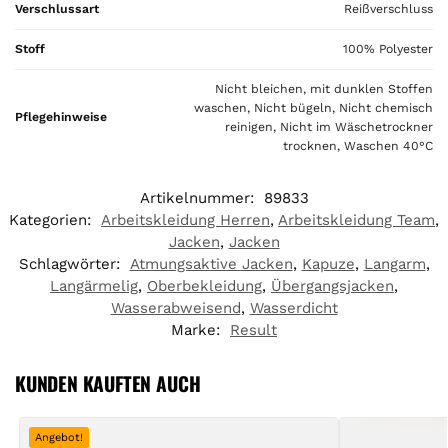
Verschlussart
Reißverschluss
Stoff
100% Polyester
Nicht bleichen, mit dunklen Stoffen
waschen, Nicht bügeln, Nicht chemisch
Pflegehinweise
reinigen, Nicht im Wäschetrockner
trocknen, Waschen 40°C
Artikelnummer:
89833
Kategorien:
Arbeitskleidung Herren
,
Arbeitskleidung Team
,
Jacken
,
Jacken
Schlagwörter:
Atmungsaktive Jacken
,
Kapuze
,
Langarm
,
Langärmelig
,
Oberbekleidung
,
Übergangsjacken
,
Wasserabweisend
,
Wasserdicht
Marke:
Result
KUNDEN KAUFTEN AUCH
Angebot!