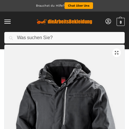
Brauchst du Hilfe?
Chat über Uns
0
Suchen
Start
Alle Jacken
Jacken
Denim Texture Rugged Jacket
/
/
/