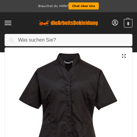
Brauchst du Hilfe?
Chat über Uns
0
Suchen
Start
Alle Produkte
Damen Tunika
/
/