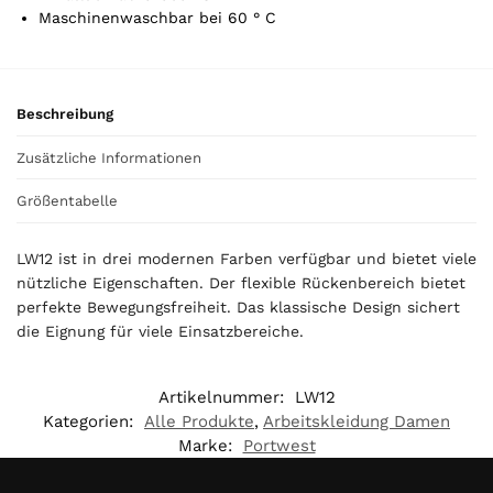
t
Maschinenwaschbar bei 60 ° C
o
t
a
l
Beschreibung
i
s
Zusätzliche Informationen
0
,
Größentabelle
0
0
LW12 ist in drei modernen Farben verfügbar und bietet viele
nützliche Eigenschaften. Der flexible Rückenbereich bietet
€
perfekte Bewegungsfreiheit. Das klassische Design sichert
die Eignung für viele Einsatzbereiche.
Artikelnummer:
LW12
Kategorien:
Alle Produkte
,
Arbeitskleidung Damen
Marke:
Portwest