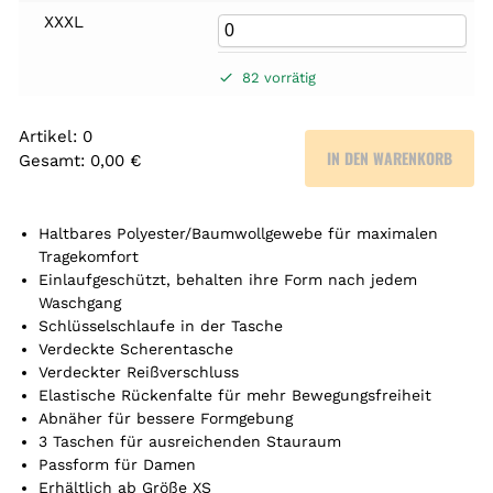
XXXL
82 vorrätig
Artikel
:
0
IN DEN WARENKORB
Gesamt
:
0,00 €
0
A
r
Haltbares Polyester/Baumwollgewebe für maximalen
t
Tragekomfort
Einlaufgeschützt, behalten ihre Form nach jedem
i
Waschgang
k
Schlüsselschlaufe in der Tasche
e
Verdeckte Scherentasche
l
Verdeckter Reißverschluss
.
Elastische Rückenfalte für mehr Bewegungsfreiheit
Y
Abnäher für bessere Formgebung
o
3 Taschen für ausreichenden Stauraum
u
Passform für Damen
r
Erhältlich ab Größe XS