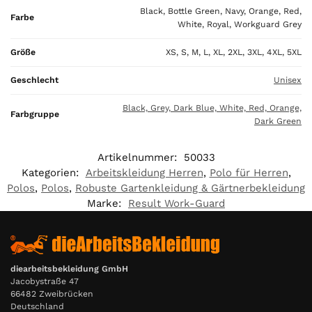
Black, Bottle Green, Navy, Orange, Red,
Farbe
€
White, Royal, Workguard Grey
Größe
XS, S, M, L, XL, 2XL, 3XL, 4XL, 5XL
Geschlecht
Unisex
Black, Grey, Dark Blue, White, Red, Orange,
Farbgruppe
Dark Green
Artikelnummer:
50033
Kategorien:
Arbeitskleidung Herren
,
Polo für Herren
,
Polos
,
Polos
,
Robuste Gartenkleidung & Gärtnerbekleidung
Marke:
Result Work-Guard
diearbeitsbekleidung GmbH
Jacobystraße 47
66482 Zweibrücken
Deutschland