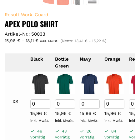
Result Work-Guard
APEX POLO SHIRT
Artikel-Nr.: 50033
15,96
€
-
18,11
€
(Netto:
13,41
€
-
15,22
€
)
inkl. MwSt.
Black
Bottle
Navy
Orange
Red
Green
XS
15,96
€
15,96
€
15,96
€
15,96
€
15,9
inkl. MwSt.
inkl. MwSt.
inkl. MwSt.
inkl. MwSt.
inkl. 
46
43
26
84
5
vorrätig
vorrätig
vorrätig
vorrätig
vorrät