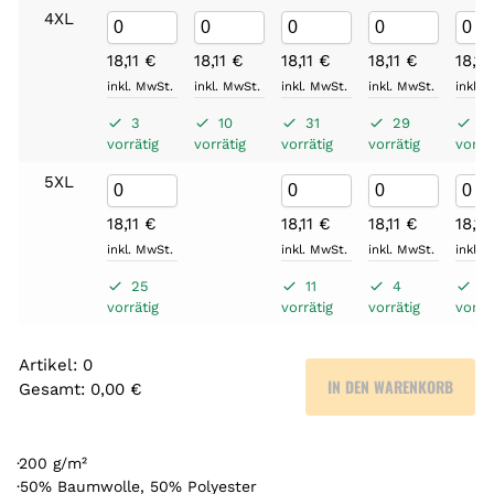
4XL
18,11
€
18,11
€
18,11
€
18,11
€
18,11
inkl. MwSt.
inkl. MwSt.
inkl. MwSt.
inkl. MwSt.
inkl. 
3
10
31
29
3
vorrätig
vorrätig
vorrätig
vorrätig
vorrät
5XL
18,11
€
18,11
€
18,11
€
18,11
inkl. MwSt.
inkl. MwSt.
inkl. MwSt.
inkl. 
25
11
4
19
vorrätig
vorrätig
vorrätig
vorrät
Artikel
:
0
IN DEN WARENKORB
Gesamt
:
0,00 €
0
A
r
·200 g/m²
t
·50% Baumwolle, 50% Polyester