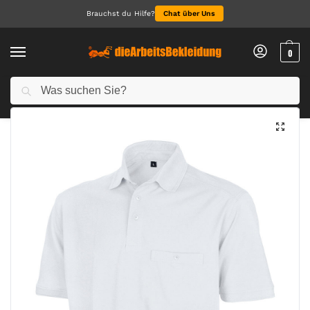
Brauchst du Hilfe?
Chat über Uns
0
Suchen
Start
Arbeitskleidung Herren
Polo für Herren
Apex Polo Shirt
/
/
/