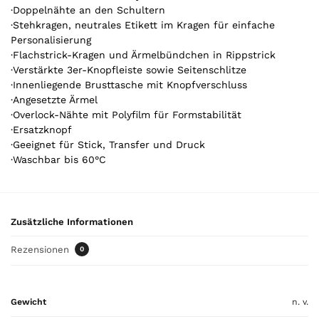
·Doppelnähte an den Schultern
i
·Stehkragen, neutrales Etikett im Kragen für einfache
k
Personalisierung
e
·Flachstrick-Kragen und Ärmelbündchen in Rippstrick
l
·Verstärkte 3er-Knopfleiste sowie Seitenschlitze
.
·Innenliegende Brusttasche mit Knopfverschluss
Y
·Angesetzte Ärmel
o
·Overlock-Nähte mit Polyfilm für Formstabilität
u
·Ersatzknopf
r
·Geeignet für Stick, Transfer und Druck
t
·Waschbar bis 60°C
o
t
a
l
Zusätzliche Informationen
i
s
Rezensionen
0
0
,
0
Gewicht
n. v.
0