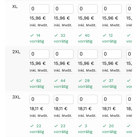
XL
15,96
€
15,96
€
15,96
€
15,96
€
15,9
inkl. MwSt.
inkl. MwSt.
inkl. MwSt.
inkl. MwSt.
inkl. 
14
32
40
12
4
vorrätig
vorrätig
vorrätig
vorrätig
vorrät
2XL
15,96
€
15,96
€
15,96
€
15,96
€
15,9
inkl. MwSt.
inkl. MwSt.
inkl. MwSt.
inkl. MwSt.
inkl. 
62
44
29
37
5
vorrätig
vorrätig
vorrätig
vorrätig
vorrät
3XL
18,11
€
18,11
€
18,11
€
18,11
€
18,11
inkl. MwSt.
inkl. MwSt.
inkl. MwSt.
inkl. MwSt.
inkl. 
22
23
3
20
2
vorrätig
vorrätig
vorrätig
vorrätig
vorrät