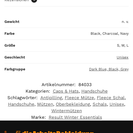
r
t
o
t
Gewicht
n. v.
a
Farbe
Black, Charcoal, Navy
l
i
Größe
S, M, L
s
0
Geschlecht
Unisex
,
0
Farbgruppe
Dark Blue, Black, Grey
0
Artikelnummer:
84033
€
Kategorien:
Caps & Hats
,
Handschuhe
Schlagwörter:
Antipilling
,
Fleece Mütze
,
Fleece Schal
,
Handschuhe
,
Mützen
,
Oberbekleidung
,
Schals
,
Unisex
,
Wintermützen
Marke:
Result Winter Essentials