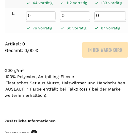
44 vorrätig
112 vorrätig
133 vorrätig
L
76 vorrätig
60 vorrätig
87 vorrätig
Artikel
:
0
IN DEN WARENKORB
Gesamt
:
0,00 €
0
A
r
·200 g/m²
t
·100% Polyester, Antipilling-Fleece
·Elastisches Set aus Mütze, Halswärmer und Handschuhen
i
·AUSLAUF: 1 Farbe entfällt bei Falk&Ross ( bei der Marke
k
weiterhin erhältlich).
e
l
.
Y
Zusätzliche Informationen
o
u
Rezensionen
0