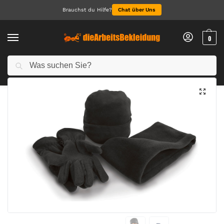
Brauchst du Hilfe?
Chat über Uns
0
Suchen
Start
Accessoires
Caps & Hats
Accessory Set
/
/
/