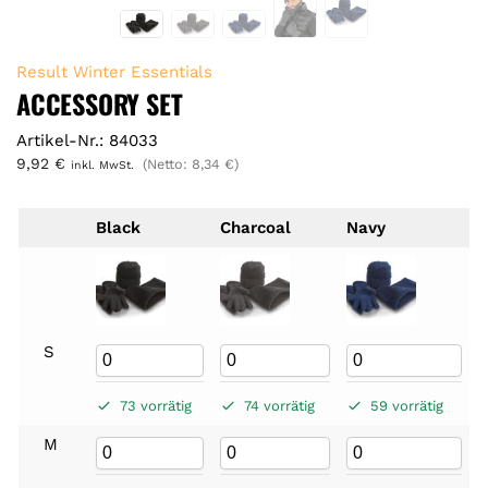
Result Winter Essentials
ACCESSORY SET
Artikel-Nr.: 84033
9,92
€
(Netto:
8,34
€
)
inkl. MwSt.
Black
Charcoal
Navy
S
73 vorrätig
74 vorrätig
59 vorrätig
M