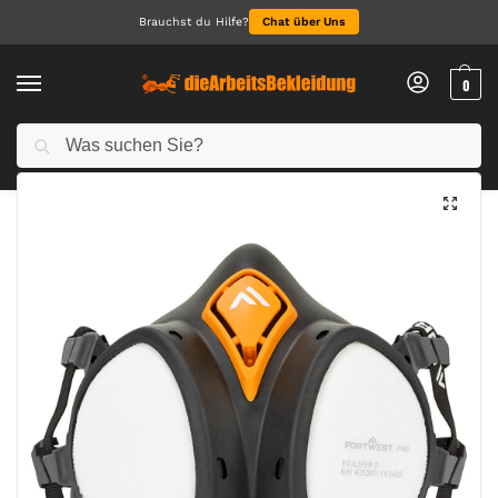
Brauchst du Hilfe?
Chat über Uns
0
Suchen
Start
Alle Produkte
A2P3 Gebrauchsfertige Halbmaske
/
/