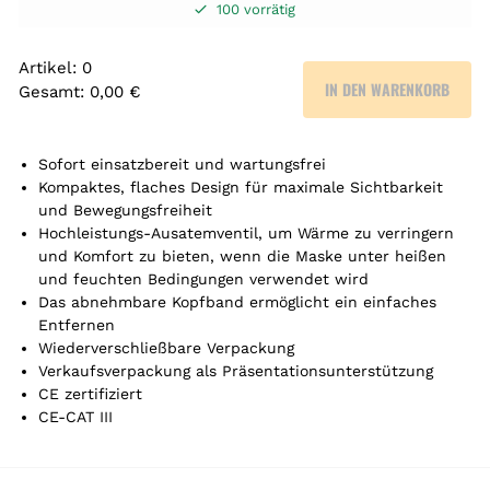
100 vorrätig
Artikel
:
0
IN DEN WARENKORB
Gesamt
:
0,00 €
0
A
r
Sofort einsatzbereit und wartungsfrei
t
Kompaktes, flaches Design für maximale Sichtbarkeit
und Bewegungsfreiheit
i
Hochleistungs-Ausatemventil, um Wärme zu verringern
k
und Komfort zu bieten, wenn die Maske unter heißen
e
und feuchten Bedingungen verwendet wird
l
Das abnehmbare Kopfband ermöglicht ein einfaches
.
Entfernen
Y
Wiederverschließbare Verpackung
o
Verkaufsverpackung als Präsentationsunterstützung
u
CE zertifiziert
r
CE-CAT III
t
o
t