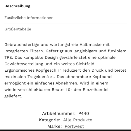
a
Beschreibung
l
i
Zusätzliche Informationen
s
0
Größentabelle
,
0
Gebrauchsfertige und wartungsfreie Halbmaske mit
0
integrierten Filtern. Gefertigt aus langlebigem und flexiblem
TPE. Das kompakte Design gewährleistet eine optimale
€
Gewichtsverteilung und ein weites Sichtfeld.
Ergonomisches Kopfgeschirr reduziert den Druck und bietet
maximalen Tragekomfort. Das abnehmbare Kopfband
ermöglicht ein einfaches Abnehmen. Wird in einem
wiederverschließbaren Beutel für den Einzelhandel
geliefert.
Artikelnummer:
P440
Kategorie:
Alle Produkte
Marke:
Portwest