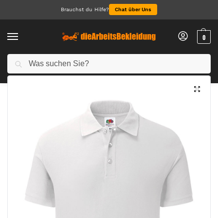
Brauchst du Hilfe?
Chat über Uns
0
Suchen
Start
Arbeitskleidung Herren
Polo für Herren
65/35 Tailored Fit Polo
/
/
/