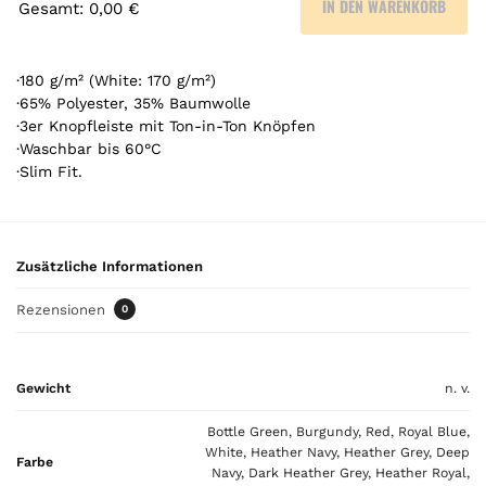
IN DEN WARENKORB
Gesamt
:
0,00 €
0
A
r
·180 g/m² (White: 170 g/m²)
t
·65% Polyester, 35% Baumwolle
·3er Knopfleiste mit Ton-in-Ton Knöpfen
i
·Waschbar bis 60°C
k
·Slim Fit.
e
l
.
Y
Zusätzliche Informationen
o
u
Rezensionen
0
r
t
o
t
Gewicht
n. v.
a
Bottle Green, Burgundy, Red, Royal Blue,
l
White, Heather Navy, Heather Grey, Deep
i
Farbe
Navy, Dark Heather Grey, Heather Royal,
s