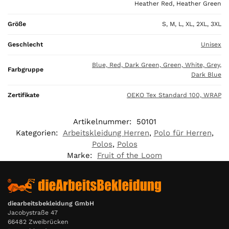
Heather Red, Heather Green
0
,
Größe
S, M, L, XL, 2XL, 3XL
0
0
Geschlecht
Unisex
Blue, Red, Dark Green, Green, White, Grey,
€
Farbgruppe
Dark Blue
Zertifikate
OEKO Tex Standard 100, WRAP
Artikelnummer:
50101
Kategorien:
Arbeitskleidung Herren
,
Polo für Herren
,
Polos
,
Polos
Marke:
Fruit of the Loom
diearbeitsbekleidung GmbH
Jacobystraße 47
66482 Zweibrücken