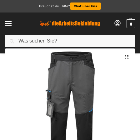
Brauchst du Hilfe?
Chat über Uns
0
Suchen
Start
Arbeitskleidung Herren
Arbeitshosen für Herren
WX3 Slim Fit Arbeitshose
/
/
/