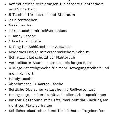
o
Reflektierende Verzierungen für bessere Sichtbarkeit
u
und Sicherheit
r
8 Taschen für ausreichend Stauraum
t
2 Seitentaschen
o
Gesäßtasche
t
1 Brusttasche mit Reißverschluss
a
1 Handy-Tasche
l
1 Tasche für Stifte
i
D-Ring für Schlüssel oder Ausweise
s
Modernes Design mit ergonomischem Schnitt
0
Schrittzwickel schützt vor Nahtbruch
,
Verstellbarer Saum – normales bis langes Bein
0
4-Wege-Stretchgewebe für mehr Bewegungsfreiheit und
0
mehr Komfort
Handy-tasche
Abnehmbare ID-Karten-Tasche
€
Seitliche Oberschenkeltasche mit Reißverschluss
Hochgezogener Bund schützt in allen Arbeitspositionen
Innerer Hosenbund mit Haftgummi hilft die Kleidung am
richtigen Platz zu halten
Seitlicher elastischer Bund für höchsten Tragekomfort