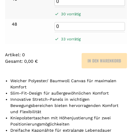
30 vorrätig
48
33 vorrätig
Artikel
:
0
IN DEN WARENKORB
Gesamt
:
0,00 €
0
A
r
Weicher Polyester/ Baumwoll Canvas für maximalen
t
Komfort
Slim-Fit-Design für außergewöhnlichen Komfort
i
Innovative Stretch-Panels in wichtigen
k
Bewegungsbereichen bieten hervorragenden Komfort
e
und Flexibilität
l
Kniepolstertaschen mit Höhenjustierung für zwei
.
Positionierungsmöglichkeiten
Y
Dreifache Kappnähte für extralange Lebensdauer