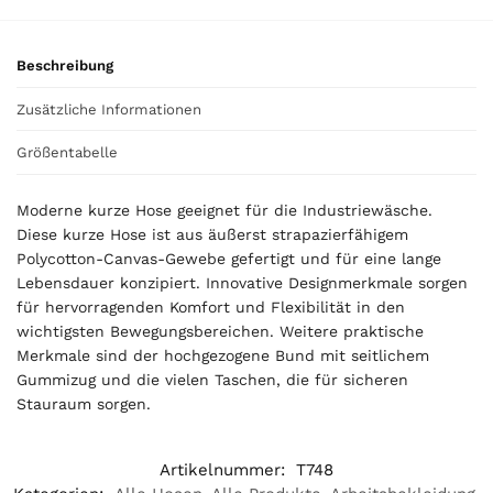
l
i
s
Beschreibung
0
,
Zusätzliche Informationen
0
0
Größentabelle
€
Moderne kurze Hose geeignet für die Industriewäsche.
Diese kurze Hose ist aus äußerst strapazierfähigem
Polycotton-Canvas-Gewebe gefertigt und für eine lange
Lebensdauer konzipiert. Innovative Designmerkmale sorgen
für hervorragenden Komfort und Flexibilität in den
wichtigsten Bewegungsbereichen. Weitere praktische
Merkmale sind der hochgezogene Bund mit seitlichem
Gummizug und die vielen Taschen, die für sicheren
Stauraum sorgen.
Artikelnummer:
T748