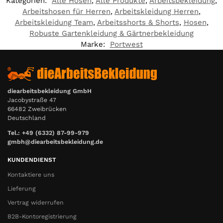
Kategorien:
Alle Hosen
,
Alle Produkte
,
Arbeitsbekleidung
,
Arbeitshosen für Herren
,
Arbeitskleidung Herren
,
Arbeitskleidung Team
,
Arbeitsshorts & Shorts
,
Hosen
,
Robuste Gartenkleidung & Gärtnerbekleidung
Marke:
Portwest
diearbeitsbekleidung GmbH
Jacobystraße 47
66482 Zweibrücken
Deutschland
Tel.: +49 (6332) 87-99-979
gmbh@diearbeitsbekleidung.de
KUNDENDIENST
Kontaktiere uns
Lieferung
Vertrag widerrufen
B2B-Kontoregistrierung