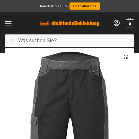
Brauchst du Hilfe?
Chat über Uns
0
Suchen
Start
Arbeitskleidung Herren
Arbeitshosen für Herren
WX3 kurze Hose für Industriewäsche
/
/
/