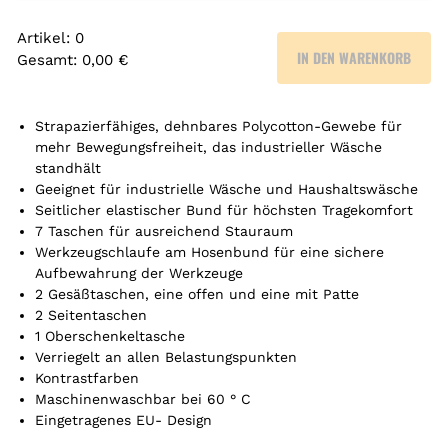
Artikel
:
0
IN DEN WARENKORB
Gesamt
:
0,00 €
0
A
r
Strapazierfähiges, dehnbares Polycotton-Gewebe für
t
mehr Bewegungsfreiheit, das industrieller Wäsche
standhält
i
Geeignet für industrielle Wäsche und Haushaltswäsche
k
Seitlicher elastischer Bund für höchsten Tragekomfort
e
7 Taschen für ausreichend Stauraum
l
Werkzeugschlaufe am Hosenbund für eine sichere
.
Aufbewahrung der Werkzeuge
Y
2 Gesäßtaschen, eine offen und eine mit Patte
o
2 Seitentaschen
u
1 Oberschenkeltasche
r
Verriegelt an allen Belastungspunkten
t
Kontrastfarben
o
Maschinenwaschbar bei 60 ° C
t
Eingetragenes EU- Design
a