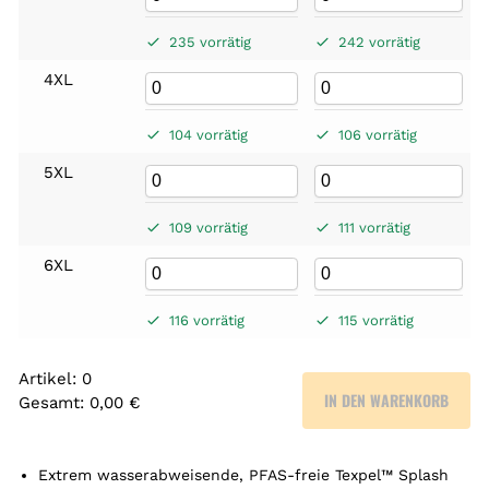
235 vorrätig
242 vorrätig
4XL
104 vorrätig
106 vorrätig
5XL
109 vorrätig
111 vorrätig
6XL
116 vorrätig
115 vorrätig
Artikel
:
0
IN DEN WARENKORB
Gesamt
:
0,00 €
0
A
r
Extrem wasserabweisende, PFAS-freie Texpel™ Splash