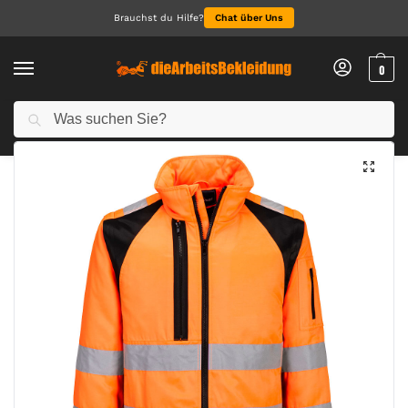
Brauchst du Hilfe?
Chat über Uns
0
Suchen
Start
Alle Jacken
Jacken
WX2 Hi-Vis 2-in-1 Pilotjacke
/
/
/