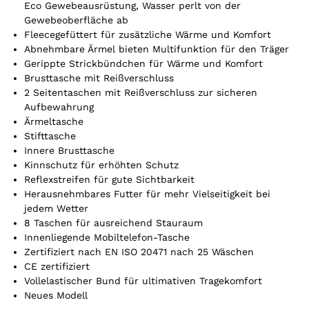
t
Eco Gewebeausrüstung, Wasser perlt von der
Gewebeoberfläche ab
i
Fleecegefüttert für zusätzliche Wärme und Komfort
k
Abnehmbare Ärmel bieten Multifunktion für den Träger
e
Gerippte Strickbündchen für Wärme und Komfort
l
Brusttasche mit Reißverschluss
.
2 Seitentaschen mit Reißverschluss zur sicheren
Y
Aufbewahrung
o
Ärmeltasche
u
Stifttasche
r
Innere Brusttasche
t
Kinnschutz für erhöhten Schutz
o
Reflexstreifen für gute Sichtbarkeit
t
Herausnehmbares Futter für mehr Vielseitigkeit bei
a
jedem Wetter
l
8 Taschen für ausreichend Stauraum
i
Innenliegende Mobiltelefon-Tasche
s
Zertifiziert nach EN ISO 20471 nach 25 Wäschen
0
CE zertifiziert
,
Vollelastischer Bund für ultimativen Tragekomfort
0
Neues Modell