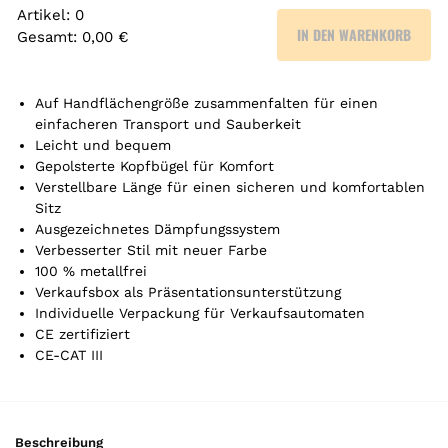
Artikel
:
0
IN DEN WARENKORB
Gesamt
:
0,00 €
0
A
r
Auf Handflächengröße zusammenfalten für einen
t
einfacheren Transport und Sauberkeit
Leicht und bequem
i
Gepolsterte Kopfbügel für Komfort
k
Verstellbare Länge für einen sicheren und komfortablen
e
Sitz
l
Ausgezeichnetes Dämpfungssystem
.
Verbesserter Stil mit neuer Farbe
Y
100 % metallfrei
o
Verkaufsbox als Präsentationsunterstützung
u
Individuelle Verpackung für Verkaufsautomaten
r
CE zertifiziert
t
CE-CAT III
o
t
a
l
Beschreibung