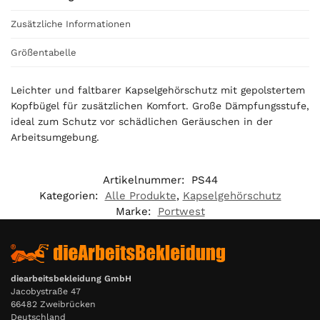
i
s
Zusätzliche Informationen
0
,
Größentabelle
0
0
Leichter und faltbarer Kapselgehörschutz mit gepolstertem
Kopfbügel für zusätzlichen Komfort. Große Dämpfungsstufe,
€
ideal zum Schutz vor schädlichen Geräuschen in der
Arbeitsumgebung.
Artikelnummer:
PS44
Kategorien:
Alle Produkte
,
Kapselgehörschutz
Marke:
Portwest
diearbeitsbekleidung GmbH
Jacobystraße 47
66482 Zweibrücken
Deutschland