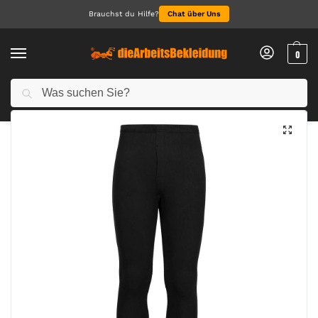
Brauchst du Hilfe?
Chat über Uns
0
Suchen
Start
Arbeitskleidung Herren
Arbeitshosen für Herren
Thermo-Hose
/
/
/