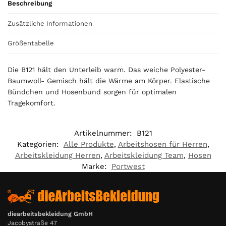
Beschreibung
u
r
Zusätzliche Informationen
t
o
Größentabelle
t
a
Die B121 hält den Unterleib warm. Das weiche Polyester-
l
Baumwoll- Gemisch hält die Wärme am Körper. Elastische
i
Bündchen und Hosenbund sorgen für optimalen
s
Tragekomfort.
0
,
0
Artikelnummer:
B121
0
Kategorien:
Alle Produkte
,
Arbeitshosen für Herren
,
Arbeitskleidung Herren
,
Arbeitskleidung Team
,
Hosen
€
Marke:
Portwest
diearbeitsbekleidung GmbH
Jacobystraße 47