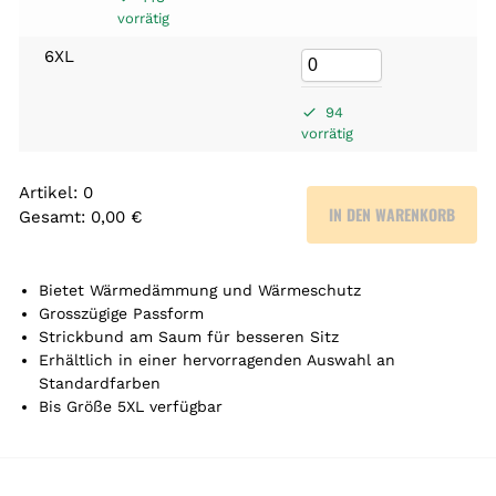
vorrätig
6XL
94
vorrätig
Artikel
:
0
IN DEN WARENKORB
Gesamt
:
0,00 €
0
A
r
Bietet Wärmedämmung und Wärmeschutz
t
Grosszügige Passform
Strickbund am Saum für besseren Sitz
i
Erhältlich in einer hervorragenden Auswahl an
k
Standardfarben
e
Bis Größe 5XL verfügbar
l
.
Y
o