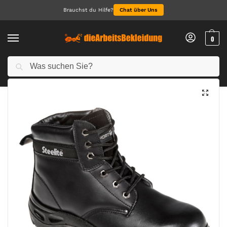
Brauchst du Hilfe?
Chat über Uns
0
Suchen
Start
Arbeitsschuhe
Sicherheitsschuhe S3
Steelite Stiefel S3
/
/
/