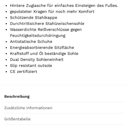
r
Hintere Zuglasche für einfaches Einsteigen des Fußes.
t
gepolsteter Kragen für noch mehr Komfort
Schützende Stahlkappe
i
Durchtrittsichere Stahlzwischensohle
k
Wasserdichte Reißverschlüsse gegen
e
Feuchtigkeitsdurchdringung
l
Antistatische Schuhe
.
Energieabsorbierende Sitzfläche
Y
Kraftstoff und Öl beständige Sohle
o
Dual Density Sohleneinheit
u
Slip resistant outsole
r
CE zertifiziert
t
o
t
a
Beschreibung
l
i
Zusätzliche Informationen
s
0
Größentabelle
,