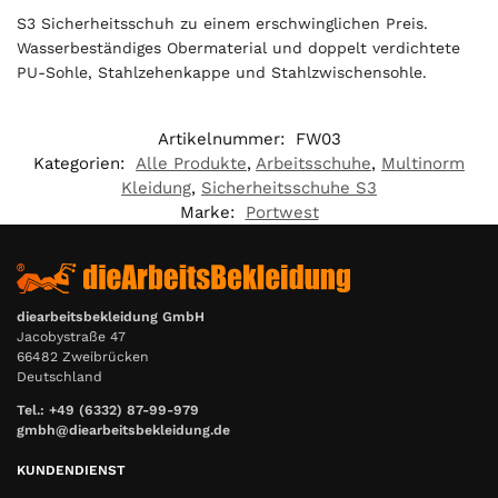
0
S3 Sicherheitsschuh zu einem erschwinglichen Preis.
0
Wasserbeständiges Obermaterial und doppelt verdichtete
PU-Sohle, Stahlzehenkappe und Stahlzwischensohle.
€
Artikelnummer:
FW03
Kategorien:
Alle Produkte
,
Arbeitsschuhe
,
Multinorm
Kleidung
,
Sicherheitsschuhe S3
Marke:
Portwest
diearbeitsbekleidung GmbH
Jacobystraße 47
66482 Zweibrücken
Deutschland
Tel.: +49 (6332) 87-99-979
gmbh@diearbeitsbekleidung.de
KUNDENDIENST