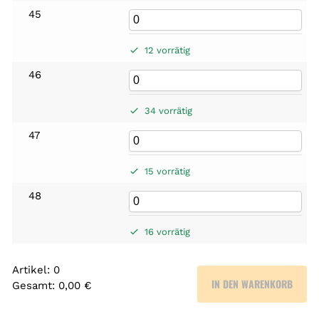
45
12 vorrätig
46
34 vorrätig
47
15 vorrätig
48
16 vorrätig
Artikel
:
0
IN DEN WARENKORB
Gesamt
:
0,00 €
0
A