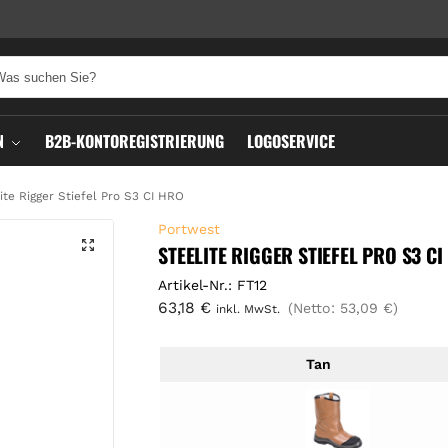
N
B2B-KONTOREGISTRIERUNG
LOGOSERVICE
ite Rigger Stiefel Pro S3 CI HRO
Portwest
STEELITE RIGGER STIEFEL PRO S3 CI
Artikel-Nr.: FT12
63,18
€
(Netto:
53,09
€
)
inkl. MwSt.
Tan