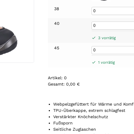
38
40
3 vorrätig
45
1 vorrätig
Artikel
:
0
Gesamt
:
0,00 €
0
A
r
Webpelzgefüttert für Wärme und Komf
t
TPU-Überkappe, extrem schlagfest
i
Verstärkter Knöchelschutz
k
Fußsporn
e
Seitliche Zuglaschen