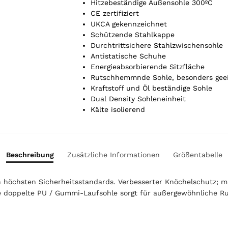
l
Hitzebeständige Außensohle 300ºC
.
CE zertifiziert
Y
UKCA gekennzeichnet
o
Schützende Stahlkappe
u
Durchtrittsichere Stahlzwischensohle
r
Antistatische Schuhe
t
Energieabsorbierende Sitzfläche
o
Rutschhemmnde Sohle, besonders geei
t
Kraftstoff und Öl beständige Sohle
a
Dual Density Sohleneinheit
l
Kälte isolierend
i
s
0
,
Beschreibung
Zusätzliche Informationen
Größentabelle
0
0
den höchsten Sicherheitsstandards. Verbesserter Knöchelschutz;
e doppelte PU / Gummi-Laufsohle sorgt für außergewöhnliche Ru
€