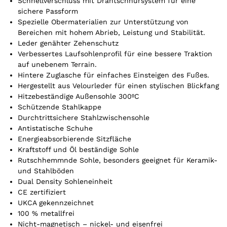
r
Schnellverschluss mit Drahtschnürsystem für eine
t
sichere Passform
Spezielle Obermaterialien zur Unterstützung von
i
Bereichen mit hohem Abrieb, Leistung und Stabilität.
k
Leder genähter Zehenschutz
e
Verbessertes Laufsohlenprofil für eine bessere Traktion
l
auf unebenem Terrain.
.
Hintere Zuglasche für einfaches Einsteigen des Fußes.
Y
Hergestellt aus Velourleder für einen stylischen Blickfang
o
Hitzebeständige Außensohle 300ºC
u
Schützende Stahlkappe
r
Durchtrittsichere Stahlzwischensohle
t
Antistatische Schuhe
o
Energieabsorbierende Sitzfläche
t
Kraftstoff und Öl beständige Sohle
a
Rutschhemmnde Sohle, besonders geeignet für Keramik-
l
und Stahlböden
i
Dual Density Sohleneinheit
s
CE zertifiziert
0
UKCA gekennzeichnet
,
100 % metallfrei
0
Nicht-magnetisch – nickel- und eisenfrei