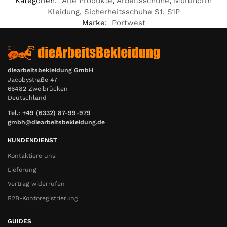
Kategorien:
Alle Produkte
,
Arbeitsschuhe
,
Multinorm
Kleidung
,
Sicherheitsschuhe S1, S1P
Marke:
Portwest
diearbeitsbekleidung GmbH
Jacobystraße 47
66482 Zweibrücken
Deutschland
Tel.: +49 (6332) 87-99-979
gmbh@diearbeitsbekleidung.de
KUNDENDIENST
Kontaktiere uns
Lieferung
Vertrag widerrufen
B2B-Kontoregistrierung
GUIDES