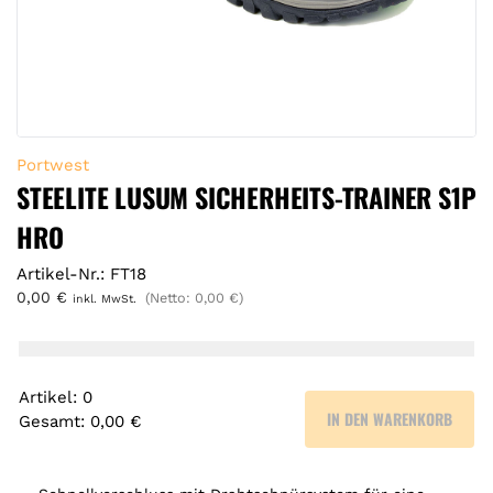
Portwest
STEELITE LUSUM SICHERHEITS-TRAINER S1P
HRO
Artikel-Nr.: FT18
0,00
€
(Netto:
0,00
€
)
inkl. MwSt.
Artikel
:
0
IN DEN WARENKORB
Gesamt
:
0,00 €
0
A