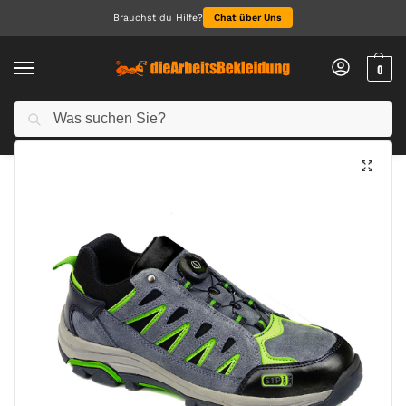
Brauchst du Hilfe?
Chat über Uns
0
Suchen
Start
Arbeitsschuhe
Sicherheitsschuhe S1, S1P
Steelite Lusum Sicherheits-Trainer S1P HRO
/
/
/