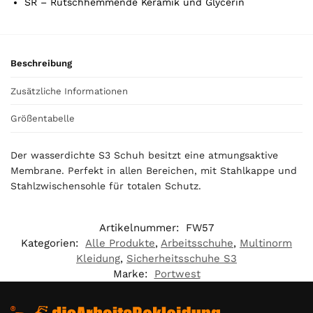
SR – Rutschhemmende Keramik und Glycerin
a
l
i
s
Beschreibung
0
,
Zusätzliche Informationen
0
0
Größentabelle
€
Der wasserdichte S3 Schuh besitzt eine atmungsaktive
Membrane. Perfekt in allen Bereichen, mit Stahlkappe und
Stahlzwischensohle für totalen Schutz.
Artikelnummer:
FW57
Kategorien:
Alle Produkte
,
Arbeitsschuhe
,
Multinorm
Kleidung
,
Sicherheitsschuhe S3
Marke:
Portwest