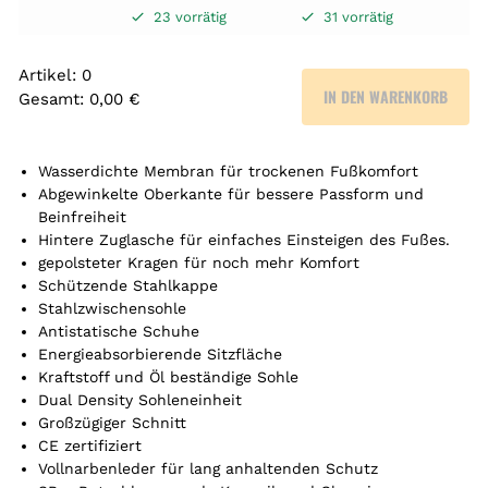
23 vorrätig
31 vorrätig
Artikel
:
0
IN DEN WARENKORB
Gesamt
:
0,00 €
0
A
r
Wasserdichte Membran für trockenen Fußkomfort
t
Abgewinkelte Oberkante für bessere Passform und
Beinfreiheit
i
Hintere Zuglasche für einfaches Einsteigen des Fußes.
k
gepolsteter Kragen für noch mehr Komfort
e
Schützende Stahlkappe
l
Stahlzwischensohle
.
Antistatische Schuhe
Y
Energieabsorbierende Sitzfläche
o
Kraftstoff und Öl beständige Sohle
u
Dual Density Sohleneinheit
r
Großzügiger Schnitt
t
CE zertifiziert
o
Vollnarbenleder für lang anhaltenden Schutz
t