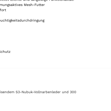
tmungsaktives Mesh-Futter
fort
euchtigkeitsdurchdringung
Schutz
weisendem S3-Nubuk-Vollnarbenleder und 300