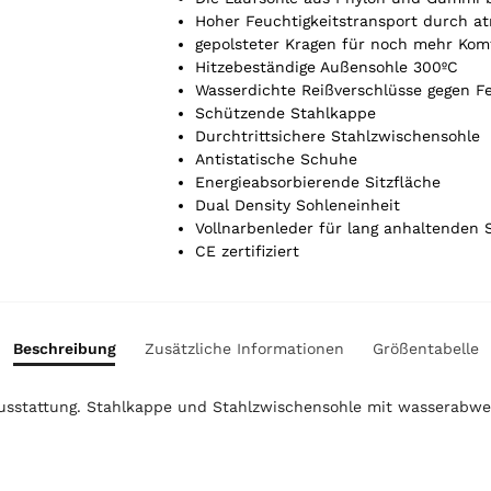
i
Hoher Feuchtigkeitstransport durch a
k
gepolsteter Kragen für noch mehr Kom
e
Hitzebeständige Außensohle 300ºC
l
Wasserdichte Reißverschlüsse gegen F
.
Schützende Stahlkappe
Y
Durchtrittsichere Stahlzwischensohle
o
Antistatische Schuhe
u
Energieabsorbierende Sitzfläche
r
Dual Density Sohleneinheit
t
Vollnarbenleder für lang anhaltenden 
o
CE zertifiziert
t
a
l
i
Beschreibung
Zusätzliche Informationen
Größentabelle
s
0
ausstattung. Stahlkappe und Stahlzwischensohle mit wasserab
,
0
0