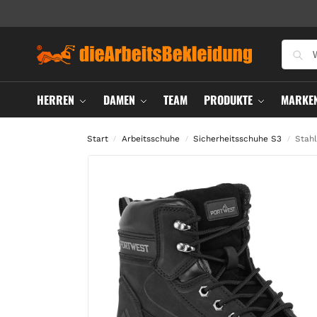
HERREN
DAMEN
TEAM
PRODUKTE
MARKE
Start
Arbeitsschuhe
Sicherheitsschuhe S3
Stah
/
/
/