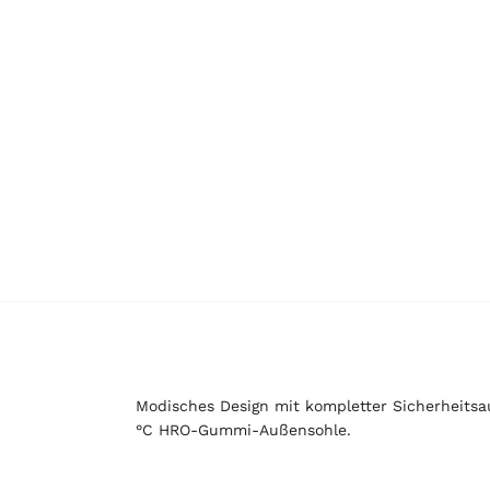
Modisches Design mit kompletter Sicherheits
°C HRO-Gummi-Außensohle.