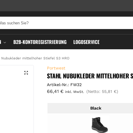
N
B2B-KONTOREGISTRIERUNG
LOGOSERVICE
l Nubukleder mittelhoher Stiefel S3 HRO
Portwest
STAHL NUBUKLEDER MITTELHOHER S
Artikel-Nr.: FW32
66,41
€
(Netto:
55,81
€
)
inkl. MwSt.
Black