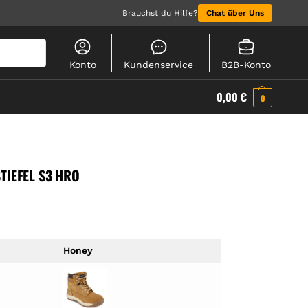
Brauchst du Hilfe?
Chat über Uns
Suchen
Konto
Kundenservice
B2B-Konto
0,00
€
0
TIEFEL S3 HRO
Honey