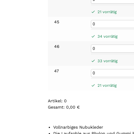
21 vorrätig
45
34 vorrätig
46
33 vorrätig
47
21 vorrätig
Artikel
:
0
Gesamt
:
0,00 €
0
A
r
Vollnarbiges Nubukleder
t
Die Laufsohle aus Phylon und Gummi bi