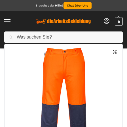
Brauchst du Hilfe?
Chat über Uns
0
Suchen
Start
Arbeitskleidung Herren
Arbeitshosen für Herren
Sevilla Hi-Vis Kontrast Arbeitshose
/
/
/