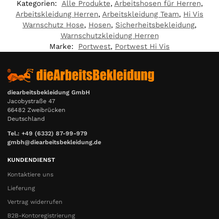
Kategorien:
Alle Produkte
,
Arbeitshosen für Herren
,
Arbeitskleidung Herren
,
Arbeitskleidung Team
,
Hi Vis
Warnschutz Hose
,
Hosen
,
Sicherheitsbekleidung
,
Warnschutzkleidung Herren
Marke:
Portwest
,
Portwest Hi Vis
diearbeitsbekleidung GmbH
Jacobystraße 47
66482 Zweibrücken
Deutschland
Tel.: +49 (6332) 87-99-979
gmbh@diearbeitsbekleidung.de
KUNDENDIENST
Kontaktiere uns
Lieferung
Vertrag widerrufen
B2B-Kontoregistrierung