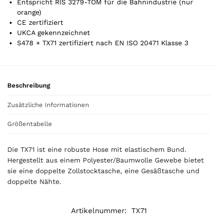
Entspricht RIS 3279-TOM für die Bahnindustrie (nur
s
orange)
0
CE zertifiziert
,
UKCA gekennzeichnet
0
S478 + TX71 zertifiziert nach EN ISO 20471 Klasse 3
0
€
Beschreibung
Zusätzliche Informationen
Größentabelle
Die TX71 ist eine robuste Hose mit elastischem Bund.
Hergestellt aus einem Polyester/Baumwolle Gewebe bietet
sie eine doppelte Zollstocktasche, eine Gesäßtasche und
doppelte Nähte.
Artikelnummer:
TX71