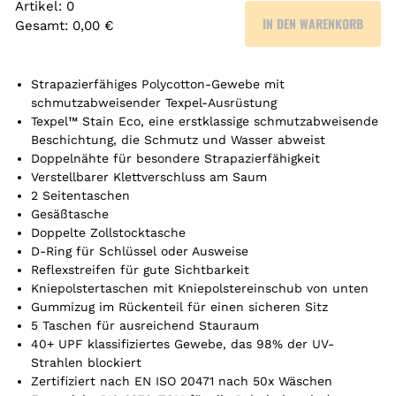
Artikel
:
0
IN DEN WARENKORB
Gesamt
:
0,00 €
0
A
r
Strapazierfähiges Polycotton-Gewebe mit
t
schmutzabweisender Texpel-Ausrüstung
Texpel™ Stain Eco, eine erstklassige schmutzabweisende
i
Beschichtung, die Schmutz und Wasser abweist
k
Doppelnähte für besondere Strapazierfähigkeit
e
Verstellbarer Klettverschluss am Saum
l
2 Seitentaschen
.
Gesäßtasche
Y
Doppelte Zollstocktasche
o
D-Ring für Schlüssel oder Ausweise
u
Reflexstreifen für gute Sichtbarkeit
r
Kniepolstertaschen mit Kniepolstereinschub von unten
t
Gummizug im Rückenteil für einen sicheren Sitz
o
5 Taschen für ausreichend Stauraum
t
40+ UPF klassifiziertes Gewebe, das 98% der UV-
a
Strahlen blockiert
l
Zertifiziert nach EN ISO 20471 nach 50x Wäschen
i