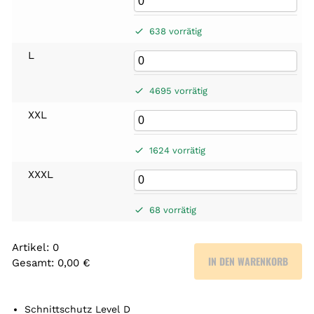
638 vorrätig
L
4695 vorrätig
XXL
1624 vorrätig
XXXL
68 vorrätig
Artikel
:
0
IN DEN WARENKORB
Gesamt
:
0,00 €
0
A
r
Schnittschutz Level D