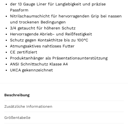
t
der 13 Gauge Liner für Langlebigkeit und präzise
Passform
i
Nitrilschaumschicht für hervorragenden Grip bei nassen
k
und trockenen Bedingungen
e
3/4 getaucht für höheren Schutz
l
Hervorragende Abrieb- und Reißfestigkeit
.
Schutz gegen Kontakthitze bis zu 100°C
Y
Atmungsaktives nahtloses Futter
o
CE zertifiziert
u
Produktanhänger als Präsentationsunterstützung
r
ANSI Schnittschutz Klasse A4
t
UKCA gekennzeichnet
o
t
a
l
Beschreibung
i
s
Zusätzliche Informationen
0
,
Größentabelle
0