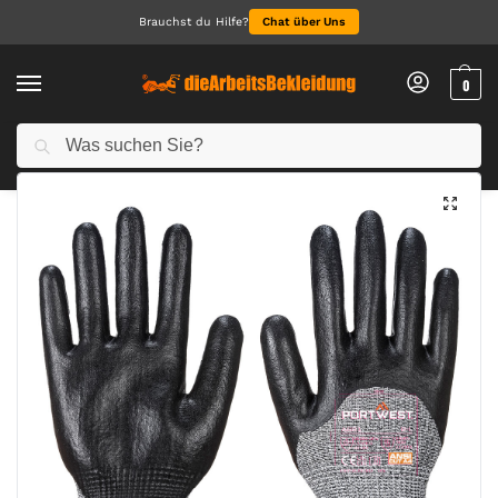
Brauchst du Hilfe?
Chat über Uns
0
Suchen
Start
Arbeitshandschuhe
Schnittschutzhandschuhe
SCHNITTSCHUTZ-HANDSCHUH mit 3/4 Nitrilschaumbeschichtung
/
/
/