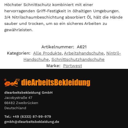
0
Höchster Schnittschutz kombiniert mit einer
hervorragenden Griff-Festigkeit in ölhaltigen Umgebungen.
€
3/4 Nitrilschaumbeschichtung absorbiert Öl, hält die Hände
sauber und trocken, um so ein sicheres Arbeiten zu
gewährleisten.
Artikelnummer:
A621
Kategorien:
Alle Produkte
,
Arbeitshandschuhe
,
Nintril-
Handschuhe
,
Schnittschutzhandschuhe
Marke:
Portwest
diearbeitsbekleidung GmbH
Jacobystraße 47
66482 Zweibrücken
Deutschland
Tel.: +49 (6332) 87-99-979
gmbh@diearbeitsbekleidung.de