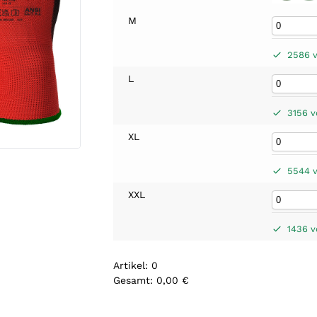
M
2586 v
L
3156 v
XL
5544 v
XXL
1436 v
Artikel
:
0
Gesamt
:
0,00 €
0
A