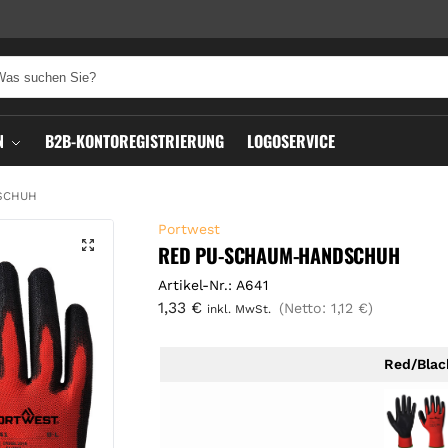
N
B2B-KONTOREGISTRIERUNG
LOGOSERVICE
SCHUH
Portwest
RED PU-SCHAUM-HANDSCHUH
Artikel-Nr.: A641
1,33
€
(Netto:
1,12
€
)
inkl. MwSt.
Red/Blac