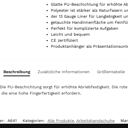
r
Glatte PU-Beschichtung für erhöhte Ab
t
Polyester ist stärker als Naturfasern 
i
der 13 Gauge Liner für Langlebigkeit u
k
getauchte Handinnenfläche um Feinfüh
e
Perfekt für komplizierte Aufgaben
l
Leicht und bequem
.
CE zertifiziert
Y
Produktanhänger als Präsentationsunt
o
u
r
t
Beschreibung
Zusätzliche Informationen
Größentabelle
o
t
ie PU-Beschichtung sorgt für erhöhte Abriebfestigkeit. Die rote
a
, die eine hohe Fingerfertigkeit erfordern.
l
i
s
0
,
er:
A641
Kategorien:
Alle Produkte
,
Arbeitshandschuhe
Mar
0