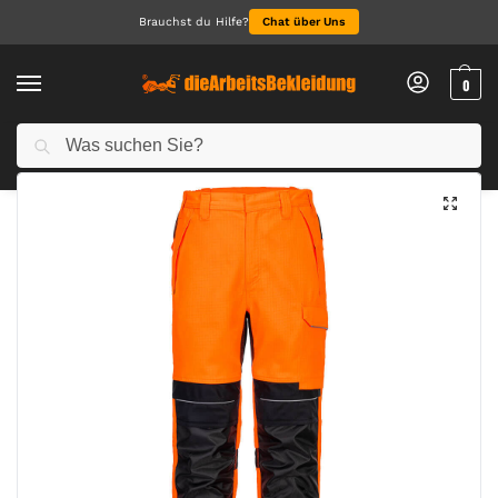
Brauchst du Hilfe?
Chat über Uns
0
Suchen
Start
Arbeitskleidung Herren
Arbeitshosen für Herren
PW3 Modaflame Work HVO Multinorm FR Bundhose
/
/
/