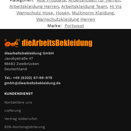
Arbeitskleidung Herren
,
Arbeitskleidung Team
,
Hi Vis
Warnschutz Hose
,
Hosen
,
Multinorm Kleidung
,
Warnschutzkleidung Herren
Marke:
Portwest
diearbeitsbekleidung GmbH
Jacobystraße 47
66482 Zweibrücken
Deutschland
Tel.: +49 (6332) 87-99-979
gmbh@diearbeitsbekleidung.de
KUNDENDIENST
Kontaktiere uns
Lieferung
Vertrag widerrufen
B2B-Kontoregistrierung