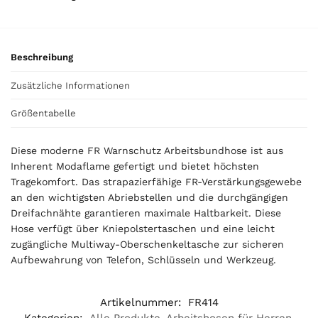
0
€
Beschreibung
Zusätzliche Informationen
Größentabelle
Diese moderne FR Warnschutz Arbeitsbundhose ist aus
Inherent Modaflame gefertigt und bietet höchsten
Tragekomfort. Das strapazierfähige FR-Verstärkungsgewebe
an den wichtigsten Abriebstellen und die durchgängigen
Dreifachnähte garantieren maximale Haltbarkeit. Diese
Hose verfügt über Kniepolstertaschen und eine leicht
zugängliche Multiway-Oberschenkeltasche zur sicheren
Aufbewahrung von Telefon, Schlüsseln und Werkzeug.
Artikelnummer:
FR414
Kategorien:
Alle Produkte
,
Arbeitshosen für Herren
,