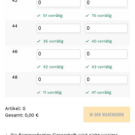
42
51 vorrätig
75 vorrätig
44
35 vorrätig
40 vorrätig
46
42 vorrätig
43 vorrätig
48
11 vorrätig
47 vorrätig
Artikel
:
0
IN DEN WARENKORB
Gesamt
:
0,00 €
0
A
r