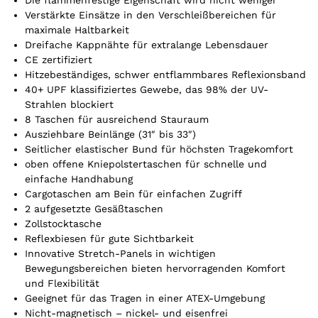
Die flammenfestige Eigenschaft wird nicht weniger
t
Verstärkte Einsätze in den Verschleißbereichen für
maximale Haltbarkeit
i
Dreifache Kappnähte für extralange Lebensdauer
k
CE zertifiziert
e
Hitzebeständiges, schwer entflammbares Reflexionsband
l
40+ UPF klassifiziertes Gewebe, das 98% der UV-
.
Strahlen blockiert
Y
8 Taschen für ausreichend Stauraum
o
Ausziehbare Beinlänge (31″ bis 33″)
u
Seitlicher elastischer Bund für höchsten Tragekomfort
r
oben offene Kniepolstertaschen für schnelle und
t
einfache Handhabung
o
Cargotaschen am Bein für einfachen Zugriff
t
2 aufgesetzte Gesäßtaschen
a
Zollstocktasche
l
Reflexbiesen für gute Sichtbarkeit
i
Innovative Stretch-Panels in wichtigen
s
Bewegungsbereichen bieten hervorragenden Komfort
0
und Flexibilität
,
Geeignet für das Tragen in einer ATEX-Umgebung
0
Nicht-magnetisch – nickel- und eisenfrei