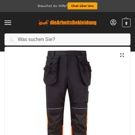
Brauchst du Hilfe?
Chat über Uns
0
Suchen
Start
Arbeitskleidung Herren
Arbeitshosen für Herren
PW3 Modaflame Work HVO FR Bundhose mit Holstertaschen Klasse 1
/
/
/