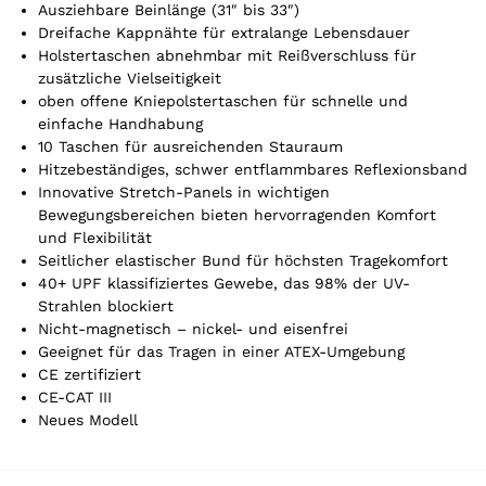
Ausziehbare Beinlänge (31″ bis 33″)
Y
Dreifache Kappnähte für extralange Lebensdauer
o
Holstertaschen abnehmbar mit Reißverschluss für
u
zusätzliche Vielseitigkeit
r
oben offene Kniepolstertaschen für schnelle und
t
einfache Handhabung
o
10 Taschen für ausreichenden Stauraum
t
Hitzebeständiges, schwer entflammbares Reflexionsband
a
Innovative Stretch-Panels in wichtigen
l
Bewegungsbereichen bieten hervorragenden Komfort
i
und Flexibilität
s
Seitlicher elastischer Bund für höchsten Tragekomfort
0
40+ UPF klassifiziertes Gewebe, das 98% der UV-
,
Strahlen blockiert
0
Nicht-magnetisch – nickel- und eisenfrei
0
Geeignet für das Tragen in einer ATEX-Umgebung
CE zertifiziert
CE-CAT III
€
Neues Modell