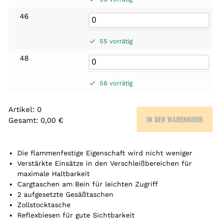
46
55 vorrätig
48
56 vorrätig
Artikel
:
0
IN DEN WARENKORB
Gesamt
:
0,00 €
0
A
r
Die flammenfestige Eigenschaft wird nicht weniger
t
Verstärkte Einsätze in den Verschleißbereichen für
maximale Haltbarkeit
i
Cargtaschen am Bein für leichten Zugriff
k
2 aufgesetzte Gesäßtaschen
e
Zollstocktasche
l
Reflexbiesen für gute Sichtbarkeit
.