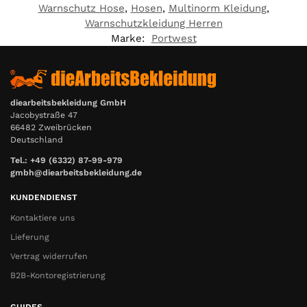
Warnschutz Hose
,
Hosen
,
Multinorm Kleidung
,
Warnschutzkleidung Herren
Marke:
Portwest
diearbeitsbekleidung GmbH
Jacobystraße 47
66482 Zweibrücken
Deutschland
Tel.: +49 (6332) 87-99-979
gmbh@diearbeitsbekleidung.de
KUNDENDIENST
Kontaktiere uns
Lieferung
Vertrag widerrufen
B2B-Kontoregistrierung
GUIDES