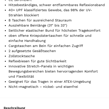
e
Hitzebeständiges, schwer entflammbares Reflexionsband
l
40+ UPF klassifiziertes Gewebe, das 98% der UV-
.
Strahlen blockiert
Y
8 Taschen für ausreichend Stauraum
o
Ausziehbare Beinlänge (31″ bis 33″)
u
Seitlicher elastischer Bund für höchsten Tragekomfort
r
oben offene Kniepolstertaschen für schnelle und
t
einfache Handhabung
o
Cargotaschen am Bein für einfachen Zugriff
t
2 aufgesetzte Gesäßtaschen
a
Zollstocktasche
l
Reflexbiesen für gute Sichtbarkeit
i
Innovative Stretch-Panels in wichtigen
s
Bewegungsbereichen bieten hervorragenden Komfort
0
und Flexibilität
,
Geeignet für das Tragen in einer ATEX-Umgebung
0
Nicht-magnetisch – nickel- und eisenfrei
0
€
Beschreibung