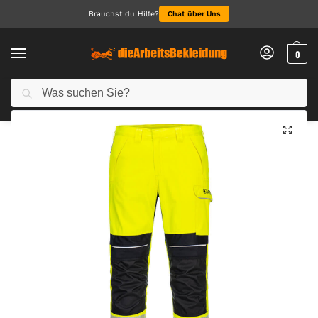
Brauchst du Hilfe?
Chat über Uns
0
Suchen
Start
Arbeitskleidung Herren
Arbeitshosen für Herren
PW3 Modaflame Work Hi-Vis Multinorm FR Bundhose
/
/
/