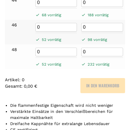
44
68 vorrätig
188 vorrätig
46
52 vorrätig
98 vorrätig
48
52 vorrätig
232 vorrätig
Artikel
:
0
IN DEN WARENKORB
Gesamt
:
0,00 €
0
A
r
Die flammenfestige Eigenschaft wird nicht weniger
t
Verstärkte Einsätze in den Verschleißbereichen für
maximale Haltbarkeit
i
Dreifache Kappnähte für extralange Lebensdauer
k
CE zertifiziert