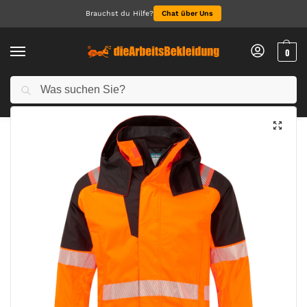
Brauchst du Hilfe?
Chat über Uns
0
Suchen
Start
Arbeitskleidung Herren
Warnschutzkleidung Herren
PW3 Modaflame Rain+ Hi-Vis Winterjacke
/
/
/