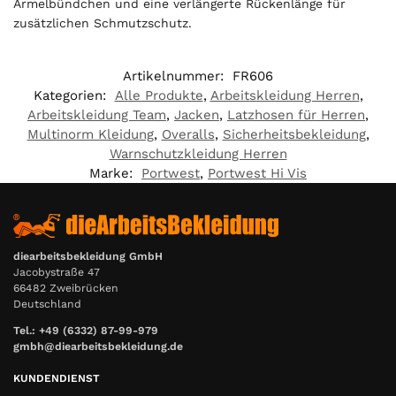
Ärmelbündchen und eine verlängerte Rückenlänge für
zusätzlichen Schmutzschutz.
Artikelnummer:
FR606
Kategorien:
Alle Produkte
,
Arbeitskleidung Herren
,
Arbeitskleidung Team
,
Jacken
,
Latzhosen für Herren
,
Multinorm Kleidung
,
Overalls
,
Sicherheitsbekleidung
,
Warnschutzkleidung Herren
Marke:
Portwest
,
Portwest Hi Vis
diearbeitsbekleidung GmbH
Jacobystraße 47
66482 Zweibrücken
Deutschland
Tel.: +49 (6332) 87-99-979
gmbh@diearbeitsbekleidung.de
KUNDENDIENST