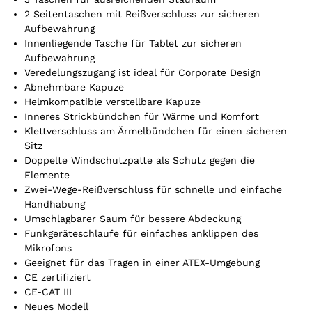
t
2 Seitentaschen mit Reißverschluss zur sicheren
o
Aufbewahrung
t
Innenliegende Tasche für Tablet zur sicheren
a
Aufbewahrung
l
Veredelungszugang ist ideal für Corporate Design
i
Abnehmbare Kapuze
s
Helmkompatible verstellbare Kapuze
0
Inneres Strickbündchen für Wärme und Komfort
,
Klettverschluss am Ärmelbündchen für einen sicheren
0
Sitz
0
Doppelte Windschutzpatte als Schutz gegen die
Elemente
Zwei-Wege-Reißverschluss für schnelle und einfache
€
Handhabung
Umschlagbarer Saum für bessere Abdeckung
Funkgeräteschlaufe für einfaches anklippen des
Mikrofons
Geeignet für das Tragen in einer ATEX-Umgebung
CE zertifiziert
CE-CAT III
Neues Modell