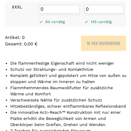
XXXL
94 vorrätig
145 vorrätig
Artikel
:
0
IN DEN WARENKORB
Gesamt
:
0,00 €
0
A
r
Die flammenfestige Eigenschaft wird nicht weniger
t
Schutz vor Strahlungs- und Kontakthitze
Komplett gefüttert und gepolstert um Hitze von außen zu
i
stoppen und Wärme im Inneren zu halten
k
Flammhemmendes Baumwollfutter für zusätzliche
e
Wärme und Komfort
l
Verschweisste Nähte für zusätzlichen Schutz
.
Hitzebeständiges, schwer entflammbares Reflexionsband
Y
Die innovative Acti-Reach™ Konstruktion mit nur einer
o
Platte erhöht die Beweglichkeit von Armen und
u
Oberkörper beim Greifen, Drehen und Wenden.
r
3 Taschen für ausreichenden Stauraum