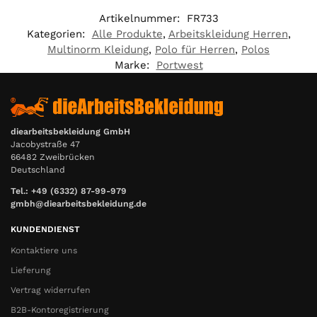
Artikelnummer:
FR733
Kategorien:
Alle Produkte
,
Arbeitskleidung Herren
,
Multinorm Kleidung
,
Polo für Herren
,
Polos
Marke:
Portwest
diearbeitsbekleidung GmbH
Jacobystraße 47
66482 Zweibrücken
Deutschland
Tel.: +49 (6332) 87-99-979
gmbh@diearbeitsbekleidung.de
KUNDENDIENST
Kontaktiere uns
Lieferung
Vertrag widerrufen
B2B-Kontoregistrierung