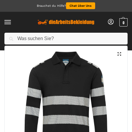
Brauchst du Hilfe?
Chat über Uns
0
Suchen
Start
Arbeitskleidung Herren
Polo für Herren
PW3 Modaflame Knit FR Poloshirt Langarm
/
/
/