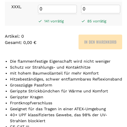
XXXL
141 vorrätig
85 vorrätig
Artikel
:
0
IN DEN WARENKORB
Gesamt
:
0,00 €
0
A
r
Die flammenfestige Eigenschaft wird nicht weniger
t
Schutz vor Strahlungs- und Kontakthitze
mit hohem Baumwollanteil für mehr Komfort
i
Hitzebeständiges, schwer entflammbares Reflexionsband
k
Grosszügige Passform
e
Gerippte Strickbündchen für Wärme und Komfort
l
Gerippter Kragen
.
Frontknopfverschluss
Y
Geeignet für das Tragen in einer ATEX-Umgebung
o
40+ UPF klassifiziertes Gewebe, das 98% der UV-
u
Strahlen blockiert
r
CE-CAT III