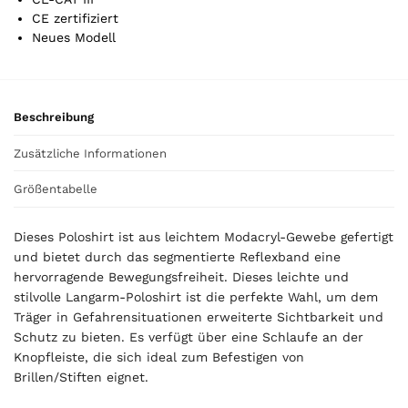
t
CE zertifiziert
o
Neues Modell
t
a
l
i
Beschreibung
s
0
Zusätzliche Informationen
,
0
Größentabelle
0
Dieses Poloshirt ist aus leichtem Modacryl-Gewebe gefertigt
€
und bietet durch das segmentierte Reflexband eine
hervorragende Bewegungsfreiheit. Dieses leichte und
stilvolle Langarm-Poloshirt ist die perfekte Wahl, um dem
Träger in Gefahrensituationen erweiterte Sichtbarkeit und
Schutz zu bieten. Es verfügt über eine Schlaufe an der
Knopfleiste, die sich ideal zum Befestigen von
Brillen/Stiften eignet.