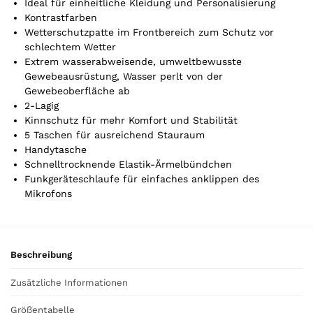
Ideal für einheitliche Kleidung und Personalisierung
.
Kontrastfarben
Y
Wetterschutzpatte im Frontbereich zum Schutz vor
o
schlechtem Wetter
u
Extrem wasserabweisende, umweltbewusste
r
Gewebeausrüstung, Wasser perlt von der
t
Gewebeoberfläche ab
o
2-Lagig
t
Kinnschutz für mehr Komfort und Stabilität
a
5 Taschen für ausreichend Stauraum
l
Handytasche
i
Schnelltrocknende Elastik-Ärmelbündchen
s
Funkgeräteschlaufe für einfaches anklippen des
0
Mikrofons
,
0
0
Beschreibung
€
Zusätzliche Informationen
Größentabelle