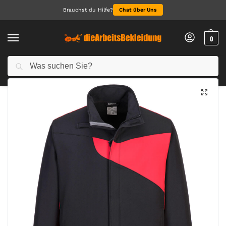
Brauchst du Hilfe?
Chat über Uns
0
Suchen
Start
Alle Jacken
Jacken
PW2 Softshelljacke (2L)
/
/
/