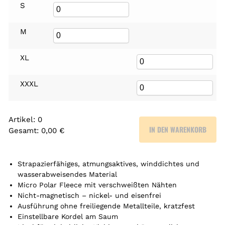
S
M
XL
XXXL
Artikel
:
0
IN DEN WARENKORB
Gesamt
:
0,00 €
0
A
r
Strapazierfähiges, atmungsaktives, winddichtes und
t
wasserabweisendes Material
Micro Polar Fleece mit verschweißten Nähten
i
Nicht-magnetisch – nickel- und eisenfrei
k
Ausführung ohne freiliegende Metallteile, kratzfest
e
Einstellbare Kordel am Saum
l