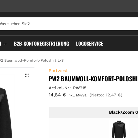
N
B2B-KONTOREGISTRIERUNG
LOGOSERVICE
2 Baumwoll-Komfort-Poloshirt L/S
Portwest
PW2 BAUMWOLL-KOMFORT-POLOSHIR
Artikel-Nr.: PW218
14,84
€
(Netto:
12,47
€
)
inkl. MwSt.
Black/Zoom G