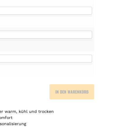
IN DEN WARENKORB
er warm, kühl und trocken
omfort
sonalisierung