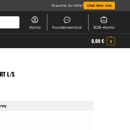
Brauchst du Hilfe?
Chat über Uns
Suchen
Konto
Kundenservice
B2B-Konto
0,00
€
0
T L/S
rey