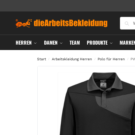
HERREN
DAMEN
TEAM
PRODUKTE
MARKE
Start
Arbeitskleidung Herren
Polo für Herren
PW
/
/
/