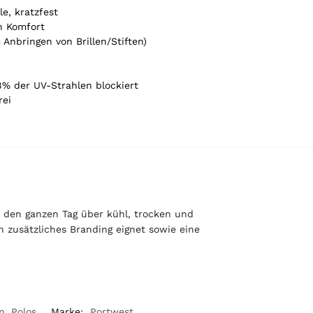
le, kratzfest
n Komfort
 Anbringen von Brillen/Stiften)
8% der UV-Strahlen blockiert
rei
 den ganzen Tag über kühl, trocken und
 zusätzliches Branding eignet sowie eine
n
,
Polos
Marke:
Portwest