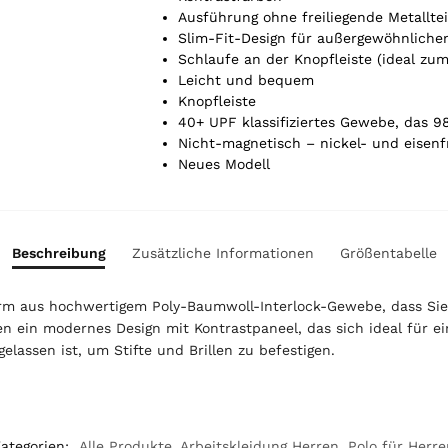
e
Ausführung ohne freiliegende Metalltei
l
Slim-Fit-Design für außergewöhnliche
.
Schlaufe an der Knopfleiste (ideal zum
Y
Leicht und bequem
o
Knopfleiste
u
40+ UPF klassifiziertes Gewebe, das 9
r
Nicht-magnetisch – nickel- und eisenf
t
Neues Modell
o
t
a
l
Beschreibung
Zusätzliche Informationen
Größentabelle
i
s
orm aus hochwertigem Poly-Baumwoll-Interlock-Gewebe, dass Sie
0
ein modernes Design mit Kontrastpaneel, das sich ideal für ein
,
0
gelassen ist, um Stifte und Brillen zu befestigen.
0
€
ategorien:
Alle Produkte
,
Arbeitskleidung Herren
,
Polo für Herre