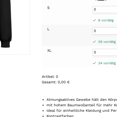
S
6 vorrätig
L
26 vorrätig
XL
34 vorrätig
Artikel
:
0
Gesamt
:
0,00 €
0
A
r
Atmungsaktives Gewebe hält den Körp
t
mit hohem Baumwollanteil für mehr K
i
Ideal für einheitliche Kleidung und Per
k
Kontrastfarben