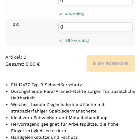
4 vorrätig
XXL
390 vorrätig
Artikel
:
0
IN DEN WARENKORB
Gesamt
:
0,00 €
0
A
r
EN 12477 Typ B Schweißerschutz
t
Durchgehende Para-Aramid-Nähte sorgen für zusätzliche
Haltbarkeit
i
Weiche, flexible Ziegenlederhandfläche mit
k
strapazierfähiger Spaltledermanschette
e
Ideal zum Schweißen und Metallbehandlung
l
Hervorragend geeignet für Arbeitsplätze, die hohe
.
Fingerfertigkeit erfordern
Y
Handgelenkstütze und -schutz
o