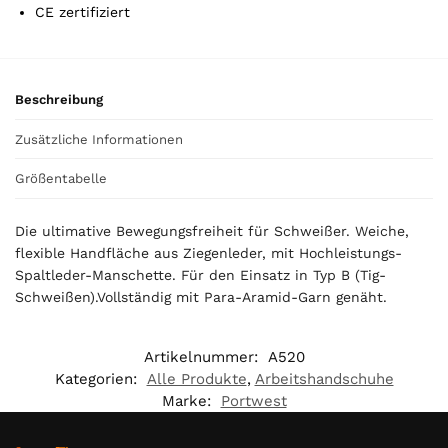
CE zertifiziert
u
r
t
o
Beschreibung
t
a
Zusätzliche Informationen
l
i
Größentabelle
s
0
Die ultimative Bewegungsfreiheit für Schweißer. Weiche,
,
flexible Handfläche aus Ziegenleder, mit Hochleistungs-
0
Spaltleder-Manschette. Für den Einsatz in Typ B (Tig-
0
Schweißen).Vollständig mit Para-Aramid-Garn genäht.
€
Artikelnummer:
A520
Kategorien:
Alle Produkte
,
Arbeitshandschuhe
Marke:
Portwest