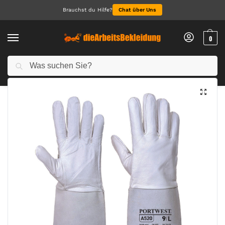
Brauchst du Hilfe?
Chat über Uns
0
Suchen
Start
Arbeitshandschuhe
Premium Tig Schweißer-Stulpenhandschuh
/
/