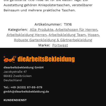
Ausstattung gehören Kniepolstertaschen, verstellbarer
Beinsaum und mehrere praktische Taschen.
Artikelnummer:
TX16
Kategorien:
Alle Produkte
,
Arbeitshosen für Herren
,
Arbeitskleidung Herren
,
Arbeitskleidung Team
,
Hosen
,
Robuste Gartenkleidung & Gärtnerbekleidung
Marke:
Portwest
diearbeitsbekleidung GmbH
Jacobystraße 47
66482 Zweibrücken
Deutschland
Tel.: +49 (6332) 87-99-979
gmbh@diearbeitsbekleidung.de
KUNDENDIENST