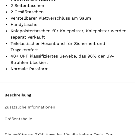
e
2 Seitentaschen
l
2 Gesäßtaschen
.
Verstellbarer Klettverschluss am Saum
Y
Handytasche
o
Kniepolstertaschen für Kniepolster, Kniepolster werden
u
separat verkauft
r
Teilelastischer Hosenbund für Sicherheit und
t
Tragekomfort
o
40+ UPF klassifiziertes Gewebe, das 98% der UV-
t
Strahlen blockiert
a
Normale Passform
l
i
s
0
Beschreibung
,
0
Zusätzliche Informationen
0
Größentabelle
€
Die gefütterte TX16 Hose ist für die kalten Tage. Zur