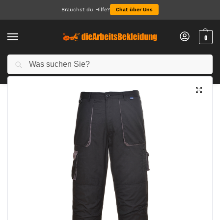
Brauchst du Hilfe?
Chat über Uns
0
Suchen
Start
Arbeitskleidung Herren
Arbeitshosen für Herren
Portwest Texo Kontrast Hose – gefüttert
/
/
/