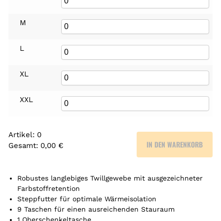
M
L
XL
XXL
Artikel
:
0
IN DEN WARENKORB
Gesamt
:
0,00 €
0
A
r
Robustes langlebiges Twillgewebe mit ausgezeichneter
t
Farbstoffretention
Steppfutter für optimale Wärmeisolation
i
9 Taschen für einen ausreichenden Stauraum
k
1 Oberschenkeltasche