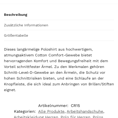
o
u
Beschreibung
r
t
Zusätzliche Informationen
o
t
Größentabelle
a
l
Dieses langärmelige Poloshirt aus hochwertigem,
i
atmungsaktivem Cotton Comfort-Gewebe bietet
s
hervorragenden Komfort und Bewegungsfreiheit mit dem
0
Vorteil schnittfester Ärmel. Zu den Merkmalen gehören
,
Schnitt-Level-D-Gewebe an den Ärmeln, die Schutz vor
0
hohen Schnittrisiken bieten, und eine Schlaufe an der
0
Knopfleiste, die sich ideal zum Anbringen von Brillen/Stiften
eignet.
€
Artikelnummer:
CR15
Kategorien:
Alle Produkte
,
Arbeitshandschuhe
,
Arbeitskleidung Herren
,
Polo für Herren
,
Polos
,