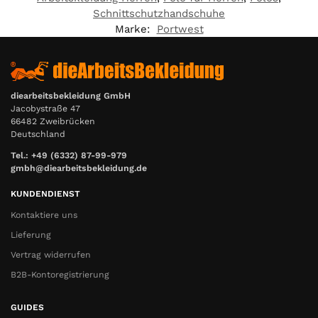
Schnittschutzhandschuhe
Marke:
Portwest
diearbeitsbekleidung GmbH
Jacobystraße 47
66482 Zweibrücken
Deutschland
Tel.: +49 (6332) 87-99-979
gmbh@diearbeitsbekleidung.de
KUNDENDIENST
Kontaktiere uns
Lieferung
Vertrag widerrufen
B2B-Kontoregistrierung
GUIDES