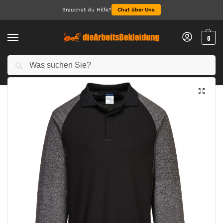
Brauchst du Hilfe?
Chat über Uns
0
Suchen
Start
Arbeitskleidung Herren
Polo für Herren
Poloshirt mit schnittfesten Widerstandsfähigen Ärmeln
/
/
/