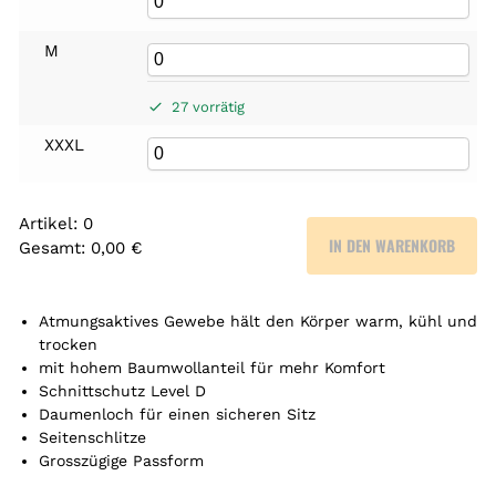
M
27 vorrätig
XXXL
Artikel
:
0
IN DEN WARENKORB
Gesamt
:
0,00 €
0
A
r
Atmungsaktives Gewebe hält den Körper warm, kühl und
t
trocken
mit hohem Baumwollanteil für mehr Komfort
i
Schnittschutz Level D
k
Daumenloch für einen sicheren Sitz
e
Seitenschlitze
l
Grosszügige Passform
.
Y