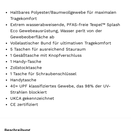
A
r
Haltbares Polyester/Baumwollgewebe für maximalen
t
Tragekomfort
Extrem wasserabweisende, PFAS-freie Texpel™ Splash
i
Eco Gewebeausrüstung, Wasser perlt von der
k
Gewebeoberfläche ab
e
Vollelastischer Bund für ultimativen Tragekomfort
l
5 Taschen für ausreichend Stauraum
.
1 Gesäßtasche mit Knopfverschluss
Y
1 Handy-Tasche
o
Zollstocktasche
u
1 Tasche für Schraubenschlüssel
r
Handytasche
t
40+ UPF klassifiziertes Gewebe, das 98% der UV-
o
Strahlen blockiert
t
UKCA gekennzeichnet
a
CE zertifiziert
l
i
s
0
Beschreibung