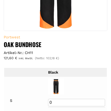
Portwest
OAK BUNDHOSE
Artikel-Nr.: CH11
121,60
€
(Netto:
102,18
€
)
inkl. MwSt.
Black
S