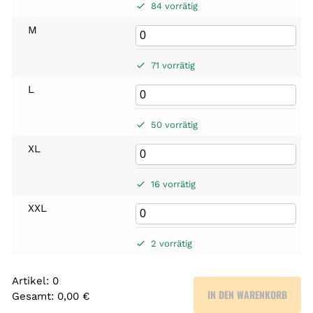
84 vorrätig
M
71 vorrätig
L
50 vorrätig
XL
16 vorrätig
XXL
2 vorrätig
Artikel
:
0
IN DEN WARENKORB
Gesamt
:
0,00 €
0