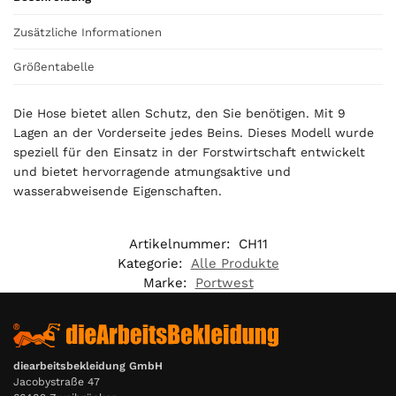
,
0
Zusätzliche Informationen
0
Größentabelle
€
Die Hose bietet allen Schutz, den Sie benötigen. Mit 9
Lagen an der Vorderseite jedes Beins. Dieses Modell wurde
speziell für den Einsatz in der Forstwirtschaft entwickelt
und bietet hervorragende atmungsaktive und
wasserabweisende Eigenschaften.
Artikelnummer:
CH11
Kategorie:
Alle Produkte
Marke:
Portwest
diearbeitsbekleidung GmbH
Jacobystraße 47