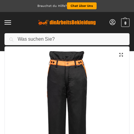
Brauchst du Hilfe?
Chat über Uns
0
Suchen
Start
Alle Produkte
Oak Bundhose
/
/