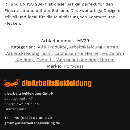
RT und EN ISO 20471 ist dieser Artikel perfekt für den
Einsatz an und auf der Schiene. Das zweifarbige Design ist
stilvoll und ideal für die Minimierung von Schmutz und
Flecken.
Artikelnummer:
MV29
Kategorien:
Alle Produkte
,
Arbeitskleidung Herren
,
Arbeitskleidung Team
,
Latzhosen für Herren
,
Multinorm
Kleidung
,
Overalls
,
Warnschutzkleidung Herren
Marke:
Portwest
diearbeitsbekleidung GmbH
Jacobystraße 47
66482 Zweibrücken
Deutschland
Tel.: +49 (6332) 87-99-979
gmbh@diearbeitsbekleidung.de