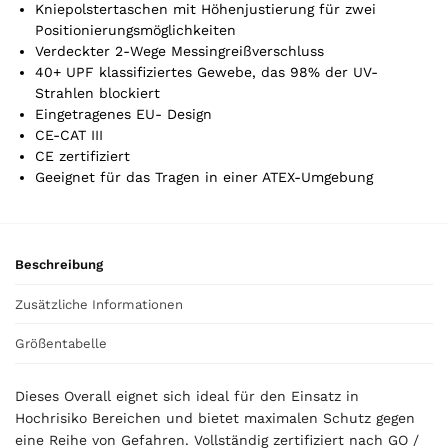
t
Kniepolstertaschen mit Höhenjustierung für zwei
a
Positionierungsmöglichkeiten
l
Verdeckter 2-Wege Messingreißverschluss
i
40+ UPF klassifiziertes Gewebe, das 98% der UV-
s
Strahlen blockiert
0
Eingetragenes EU- Design
,
CE-CAT III
0
CE zertifiziert
0
Geeignet für das Tragen in einer ATEX-Umgebung
€
Beschreibung
Zusätzliche Informationen
Größentabelle
Dieses Overall eignet sich ideal für den Einsatz in
Hochrisiko Bereichen und bietet maximalen Schutz gegen
eine Reihe von Gefahren. Vollständig zertifiziert nach GO /