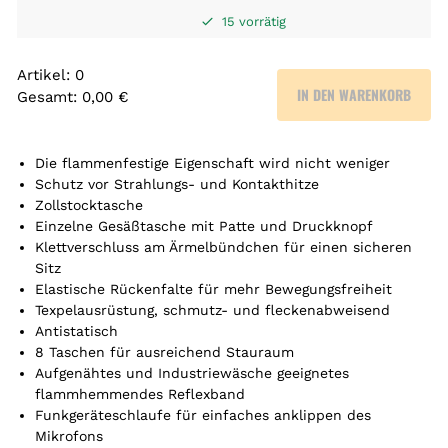
15 vorrätig
Artikel
:
0
IN DEN WARENKORB
Gesamt
:
0,00 €
0
A
r
Die flammenfestige Eigenschaft wird nicht weniger
t
Schutz vor Strahlungs- und Kontakthitze
Zollstocktasche
i
Einzelne Gesäßtasche mit Patte und Druckknopf
k
Klettverschluss am Ärmelbündchen für einen sicheren
e
Sitz
l
Elastische Rückenfalte für mehr Bewegungsfreiheit
.
Texpelausrüstung, schmutz- und fleckenabweisend
Y
Antistatisch
o
8 Taschen für ausreichend Stauraum
u
Aufgenähtes und Industriewäsche geeignetes
r
flammhemmendes Reflexband
t
Funkgeräteschlaufe für einfaches anklippen des
o
Mikrofons