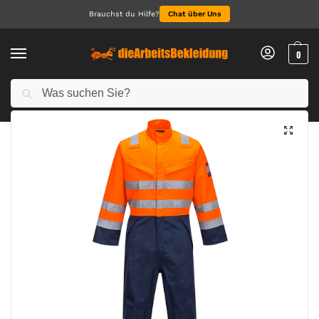
Brauchst du Hilfe?
Chat über Uns
0
Suchen
Start
Arbeitskleidung Herren
Warnschutzkleidung Herren
Modaflame Work HVO Multinorm Kontrast Overall
/
/
/