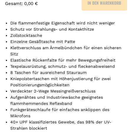
IN DEN WARENKORB
Gesamt
:
0,00 €
0
A
r
Die flammenfestige Eigenschaft wird nicht weniger
t
Schutz vor Strahlungs- und Kontakthitze
Zollstocktasche
i
Einzelne Gesäßtasche mit Patte
k
Klettverschluss am Ärmelbündchen für einen sicheren
e
Sitz
l
Elastische Rückenfalte für mehr Bewegungsfreiheit
.
Texpelausrüstung, schmutz- und fleckenabweisend
Y
8 Taschen für ausreichend Stauraum
o
Kniepolstertaschen mit Höhenjustierung für zwei
u
Positionierungsmöglichkeiten
r
Verdeckter 2-Wege Messingreißverschluss
t
Aufgenähtes und Industriewäsche geeignetes
o
flammhemmendes Reflexband
t
Funkgeräteschlaufe für einfaches anklippen des
a
Mikrofons
l
40+ UPF klassifiziertes Gewebe, das 98% der UV-
i
Strahlen blockiert