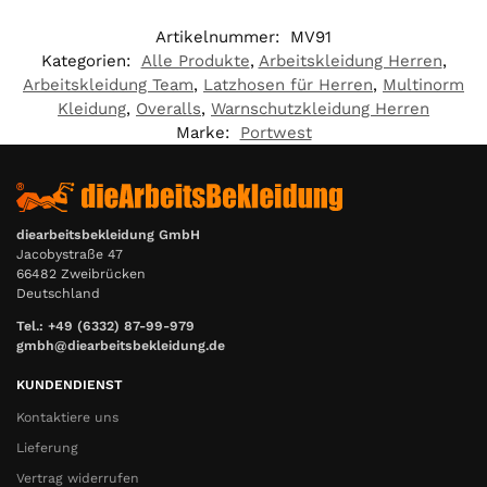
Artikelnummer:
MV91
Kategorien:
Alle Produkte
,
Arbeitskleidung Herren
,
Arbeitskleidung Team
,
Latzhosen für Herren
,
Multinorm
Kleidung
,
Overalls
,
Warnschutzkleidung Herren
Marke:
Portwest
diearbeitsbekleidung GmbH
Jacobystraße 47
66482 Zweibrücken
Deutschland
Tel.: +49 (6332) 87-99-979
gmbh@diearbeitsbekleidung.de
KUNDENDIENST
Kontaktiere uns
Lieferung
Vertrag widerrufen