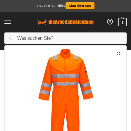
Brauchst du Hilfe?
Chat über Uns
0
Suchen
Start
Arbeitskleidung Herren
Warnschutzkleidung Herren
Modaflame Work HVO Multinorm FR Overall
/
/
/