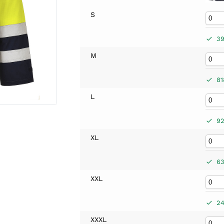
S
39
M
81
L
92
XL
63
XXL
24
XXXL