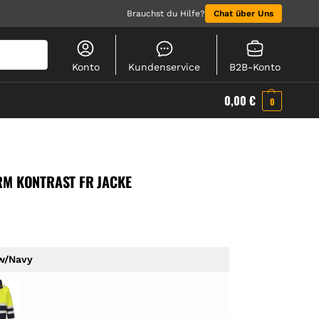
Brauchst du Hilfe?
Chat über Uns
Suchen
Konto
Kundenservice
B2B-Konto
0,00
€
0
RM KONTRAST FR JACKE
ow/Navy