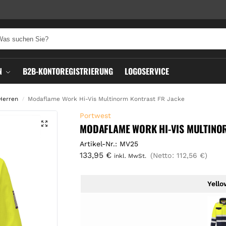
N
B2B-KONTOREGISTRIERUNG
LOGOSERVICE
Herren
Modaflame Work Hi-Vis Multinorm Kontrast FR Jacke
/
Portwest
MODAFLAME WORK HI-VIS MULTINO
Artikel-Nr.: MV25
133,95
€
(Netto:
112,56
€
)
inkl. MwSt.
Yell