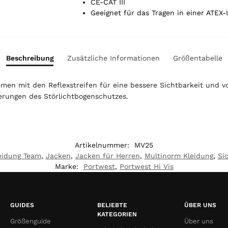
t
CE-CAT III
a
Geeignet für das Tragen in einer ATE
l
i
s
0
Beschreibung
Zusätzliche Informationen
Größentabelle
,
0
en mit den Reflexstreifen für eine bessere Sichtbarkeit und vo
0
derungen des Störlichtbogenschutzes.
€
Artikelnummer:
MV25
eidung Team
,
Jacken
,
Jacken für Herren
,
Multinorm Kleidung
,
Si
Marke:
Portwest
,
Portwest Hi Vis
GUIDES
BELIEBTE
ÜBER UNS
KATEGORIEN
Größenguide
Über uns