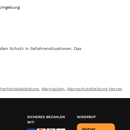
X-Umgebung
llen Schutz in Gefahrensituationen. Das
cherheitsbekleidung
,
Warnjacken
,
Warnschutzkleidung Herren
SICHERES BEZAHLEN
WIDERRUF
MIT:
Vertrag