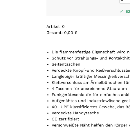
62
Artikel
:
0
Gesamt
:
0,00 €
0
A
r
Die flammenfestige Eigenschaft wird n
t
Schutz vor Strahlungs- und Kontakthit
i
Seitentaschen
k
Verdeckte Knopf-und Reißverschlussle
e
Langlebiger kräftiger Messingreißversc
l
Klettverschluss am Ärmelbündchen für 
.
4 Taschen für ausreichend Stauraum
Y
Funkgeräteschlaufe für einfaches ank
o
Aufgenähtes und Industriewäsche ge
u
40+ UPF klassifiziertes Gewebe, das 9
r
Verdeckte Handytasche
t
CE zertifiziert
o
Verschweißte Näht helfen den Körper 