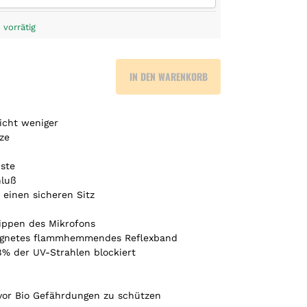
 vorrätig
IN DEN WARENKORB
icht weniger
ze
iste
hluß
einen sicheren Sitz
lippen des Mikrofons
eignetes flammhemmendes Reflexband
8% der UV-Strahlen blockiert
vor Bio Gefährdungen zu schützen