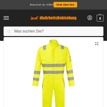
Brauchst du Hilfe?
Chat über Uns
0
Suchen
Start
Arbeitskleidung Herren
Warnschutzkleidung Herren
Modaflame Work Hi-Vis Multi-Norm FR Overall
/
/
/