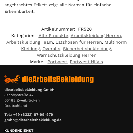
angebrachtes Etikett zeigt alle Normen für einfache
Erkennbarkeit.
Artikelnummer:
FR528
Kategorien:
Alle Produkte
,
Arbeitskleidung Herren
,
Arbeitskleidung Team
,
Latzhosen für Herren
,
Multinorm
Kleidung
,
Overalls
,
Sicherheitsbekleidung
,
Warnschutzkleidung Herren
Marke:
Portwest
,
Portwest Hi Vis
diearbeitsbekleidung GmbH
Jacobystraße 47
66482 Zweibrücken
Deutschland
Tel.: +49 (6332) 87-99-979
gmbh@diearbeitsbekleidung.de
KUNDENDIENST