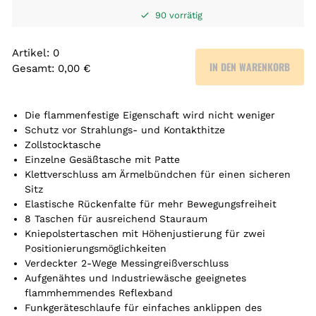
90 vorrätig
Artikel
:
0
IN DEN WARENKORB
Gesamt
:
0,00 €
0
A
r
Die flammenfestige Eigenschaft wird nicht weniger
t
Schutz vor Strahlungs- und Kontakthitze
Zollstocktasche
i
Einzelne Gesäßtasche mit Patte
k
Klettverschluss am Ärmelbündchen für einen sicheren
e
Sitz
l
Elastische Rückenfalte für mehr Bewegungsfreiheit
.
8 Taschen für ausreichend Stauraum
Y
Kniepolstertaschen mit Höhenjustierung für zwei
o
Positionierungsmöglichkeiten
u
Verdeckter 2-Wege Messingreißverschluss
r
Aufgenähtes und Industriewäsche geeignetes
t
flammhemmendes Reflexband
o
Funkgeräteschlaufe für einfaches anklippen des