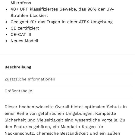
t
Mikrofons
a
40+ UPF klassifiziertes Gewebe, das 98% der UV-
l
Strahlen blockiert
i
Geeignet für das Tragen in einer ATEX-Umgebung
s
CE zertifiziert
0
CE-CAT III
,
Neues Modell
0
0
€
Beschreibung
Zusätzliche Informationen
Größentabelle
Dieser hochentwickelte Overall bietet optimalen Schutz in
einer Reihe von gefährlichen Umgebungen. Komplette
Sicherheit und Vielseitigkeit sind wesentliche Vorteile. Zu
den Features gehören, ein Mandarin Kragen für
Nackenschutz, chemische Beständigkeit und ein außen