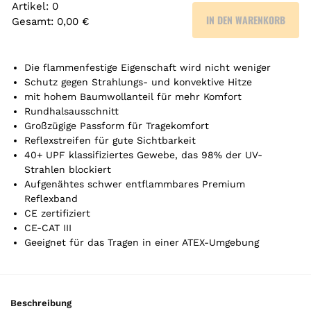
Artikel
:
0
IN DEN WARENKORB
Gesamt
:
0,00 €
0
A
r
Die flammenfestige Eigenschaft wird nicht weniger
t
Schutz gegen Strahlungs- und konvektive Hitze
mit hohem Baumwollanteil für mehr Komfort
i
Rundhalsausschnitt
k
Großzügige Passform für Tragekomfort
e
Reflexstreifen für gute Sichtbarkeit
l
40+ UPF klassifiziertes Gewebe, das 98% der UV-
.
Strahlen blockiert
Y
Aufgenähtes schwer entflammbares Premium
o
Reflexband
u
CE zertifiziert
r
CE-CAT III
t
Geeignet für das Tragen in einer ATEX-Umgebung
o
t
a
l
Beschreibung