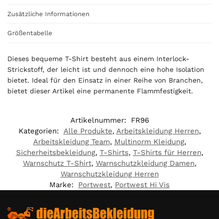
i
s
Zusätzliche Informationen
0
,
Größentabelle
0
0
Dieses bequeme T-Shirt besteht aus einem Interlock-
Strickstoff, der leicht ist und dennoch eine hohe Isolation
€
bietet. Ideal für den Einsatz in einer Reihe von Branchen,
bietet dieser Artikel eine permanente Flammfestigkeit.
Artikelnummer:
FR96
Kategorien:
Alle Produkte
,
Arbeitskleidung Herren
,
Arbeitskleidung Team
,
Multinorm Kleidung
,
Sicherheitsbekleidung
,
T-Shirts
,
T-Shirts für Herren
,
Warnschutz T-Shirt
,
Warnschutzkleidung Damen
,
Warnschutzkleidung Herren
Marke:
Portwest
,
Portwest Hi Vis