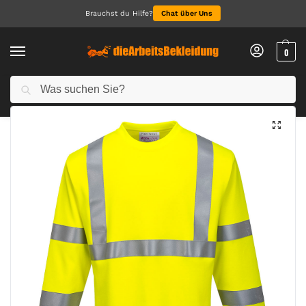
Brauchst du Hilfe?
Chat über Uns
0
Suchen
Start
Arbeitskleidung Herren
Warnschutzkleidung Herren
Modaflame Knit Hi-Vis FR T-Shirt Langarm
/
/
/