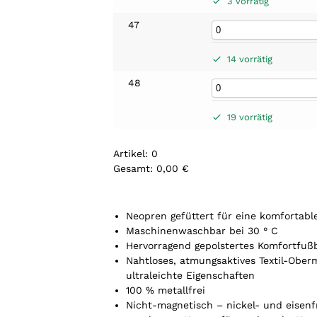
3 vorrätig
47
14 vorrätig
48
19 vorrätig
Artikel
:
0
Gesamt
:
0,00 €
0
A
r
Neopren gefüttert für eine komfortab
t
Maschinenwaschbar bei 30 ° C
i
Hervorragend gepolstertes Komfortfuß
k
Nahtloses, atmungsaktives Textil-Ober
e
ultraleichte Eigenschaften
l
100 % metallfrei
.
Nicht-magnetisch – nickel- und eisenf