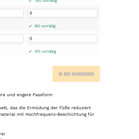
150 vorrätig
80 vorrätig
101 vorrätig
IN DEN WARENKORB
lere und engere Passform
bett, das die Ermüdung der Füße reduziert
material mit Hochfrequenz-Beschichtung für
rei