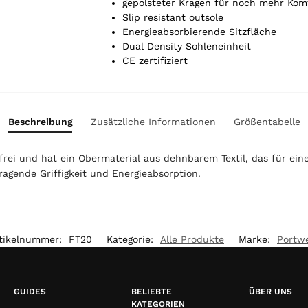
Y
gepolsteter Kragen für noch mehr Kom
o
Slip resistant outsole
u
Energieabsorbierende Sitzfläche
r
Dual Density Sohleneinheit
t
CE zertifiziert
o
t
a
l
Beschreibung
Zusätzliche Informationen
Größentabelle
i
s
frei und hat ein Obermaterial aus dehnbarem Textil, das für ein
0
gende Griffigkeit und Energieabsorption.
,
0
0
€
tikelnummer:
FT20
Kategorie:
Alle Produkte
Marke:
Portw
GUIDES
BELIEBTE
ÜBER UNS
KATEGORIEN