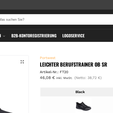
N
B2B-KONTOREGISTRIERUNG
LOGOSERVICE
Portwest
LEICHTER BERUFSTRAINER OB SR
Artikel-Nr.: FT20
46,08
€
(Netto:
38,72
€
)
inkl. MwSt.
Black