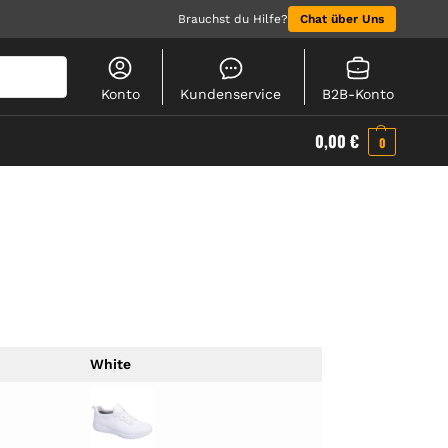
Brauchst du Hilfe?
Chat über Uns
Suchen
Konto
Kundenservice
B2B-Konto
0,00
€
0
White