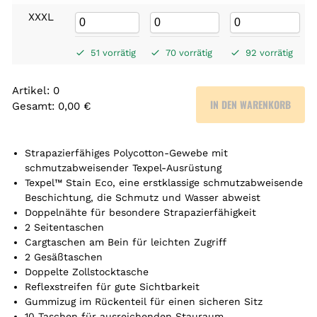
XXXL
51 vorrätig
70 vorrätig
92 vorrätig
Artikel
:
0
IN DEN WARENKORB
Gesamt
:
0,00 €
0
A
r
Strapazierfähiges Polycotton-Gewebe mit
t
schmutzabweisender Texpel-Ausrüstung
Texpel™ Stain Eco, eine erstklassige schmutzabweisende
i
Beschichtung, die Schmutz und Wasser abweist
k
Doppelnähte für besondere Strapazierfähigkeit
e
2 Seitentaschen
l
Cargtaschen am Bein für leichten Zugriff
.
2 Gesäßtaschen
Y
Doppelte Zollstocktasche
o
Reflexstreifen für gute Sichtbarkeit
u
Gummizug im Rückenteil für einen sicheren Sitz
r
10 Taschen für ausreichenden Stauraum