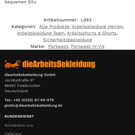
bequemen Sitz.
Artikelnummer:
L043
Kategorien:
Alle Produkte
,
Arbeitskleidung Herren
,
Arbeitskleidung Team
,
Arbeitsshorts & Shorts
,
Sicherheitsbekleidung
Marke:
Portwest
,
Portwest Hi Vis
diearbeitsbekleidung GmbH
Jacobystraße 47
66482 Zweibrücken
Deutschland
Tel.: +49 (6332) 87-99-979
gmbh@diearbeitsbekleidung.de
KUNDENDIENST
Kontaktiere uns
Lieferung