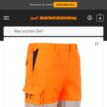
Brauchst du Hilfe?
Chat über Uns
0
Suchen
Start
Alle Hosen
Arbeitsshorts & Shorts
Leichte Hi-Vis Shorts aus Polyester-Baumwolle
/
/
/