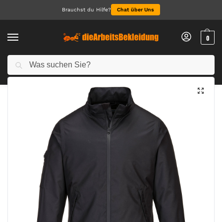
Brauchst du Hilfe?
Chat über Uns
0
Suchen
Start
Alle Jacken
Jacken
KX3 Pilotjacke
/
/
/