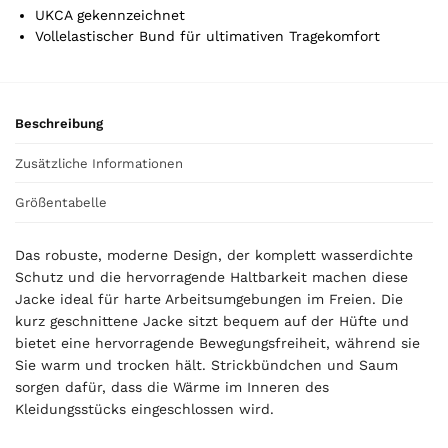
l
UKCA gekennzeichnet
i
Vollelastischer Bund für ultimativen Tragekomfort
s
0
,
0
Beschreibung
0
Zusätzliche Informationen
€
Größentabelle
Das robuste, moderne Design, der komplett wasserdichte
Schutz und die hervorragende Haltbarkeit machen diese
Jacke ideal für harte Arbeitsumgebungen im Freien. Die
kurz geschnittene Jacke sitzt bequem auf der Hüfte und
bietet eine hervorragende Bewegungsfreiheit, während sie
Sie warm und trocken hält. Strickbündchen und Saum
sorgen dafür, dass die Wärme im Inneren des
Kleidungsstücks eingeschlossen wird.