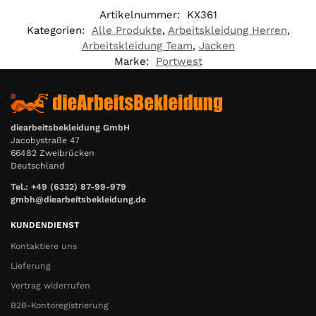
Artikelnummer:
KX361
Kategorien:
Alle Produkte
,
Arbeitskleidung Herren
,
Arbeitskleidung Team
,
Jacken
Marke:
Portwest
diearbeitsbekleidung GmbH
Jacobystraße 47
66482 Zweibrücken
Deutschland
Tel.: +49 (6332) 87-99-979
gmbh@diearbeitsbekleidung.de
KUNDENDIENST
Kontaktiere uns
Lieferung
Vertrag widerrufen
B2B-Kontoregistrierung