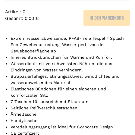
Artikel
:
0
IN DEN WARENKORB
Gesamt
:
0,00 €
0
A
r
Extrem wasserabweisende, PFAS-freie Texpel™ Splash
t
Eco Gewebeausrüstung, Wasser perlt von der
Gewebeoberfläche ab
i
Inneres Strickbündchen für Wärme und Komfort
k
Wasserdicht mit verschweissten Nähten, die das
e
Eindringen von Wasser verhindern.
l
Strapazierfähiges, atmungsaktives, winddichtes und
.
wasserabweisendes Material
Y
Elastisches Bündchen für einen sicheren und
o
komfortablen Sitz
u
7 Taschen für ausreichend Stauraum
r
Seitliche Reißverschlusstaschen
t
Ärmeltasche
o
Handytasche
t
Veredelungszugang ist ideal für Corporate Design
a
CE zertifiziert