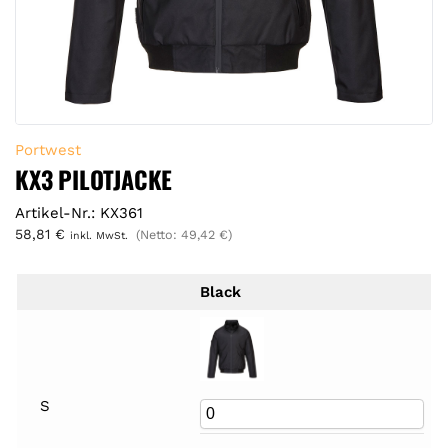
Portwest
KX3 PILOTJACKE
Artikel-Nr.: KX361
58,81
€
(Netto:
49,42
€
)
inkl. MwSt.
Black
S