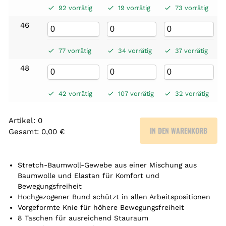
92 vorrätig
19 vorrätig
73 vorrätig
46
77 vorrätig
34 vorrätig
37 vorrätig
48
42 vorrätig
107 vorrätig
32 vorrätig
Artikel
:
0
IN DEN WARENKORB
Gesamt
:
0,00 €
0
A
r
Stretch-Baumwoll-Gewebe aus einer Mischung aus
t
Baumwolle und Elastan für Komfort und
Bewegungsfreiheit
i
Hochgezogener Bund schützt in allen Arbeitspositionen
k
Vorgeformte Knie für höhere Bewegungsfreiheit
e
8 Taschen für ausreichend Stauraum
l