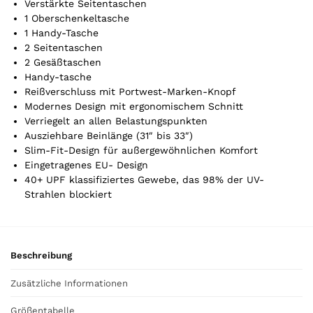
Verstärkte Seitentaschen
.
1 Oberschenkeltasche
Y
1 Handy-Tasche
o
2 Seitentaschen
u
2 Gesäßtaschen
r
Handy-tasche
t
Reißverschluss mit Portwest-Marken-Knopf
o
Modernes Design mit ergonomischem Schnitt
t
Verriegelt an allen Belastungspunkten
a
Ausziehbare Beinlänge (31″ bis 33″)
l
Slim-Fit-Design für außergewöhnlichen Komfort
i
Eingetragenes EU- Design
s
40+ UPF klassifiziertes Gewebe, das 98% der UV-
0
Strahlen blockiert
,
0
0
Beschreibung
€
Zusätzliche Informationen
Größentabelle