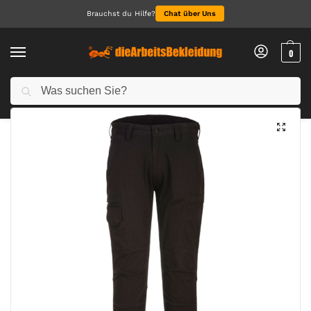
Brauchst du Hilfe?
Chat über Uns
0
Suchen
Start
Arbeitskleidung Herren
Arbeitshosen für Herren
KX3 Cargohose
/
/
/