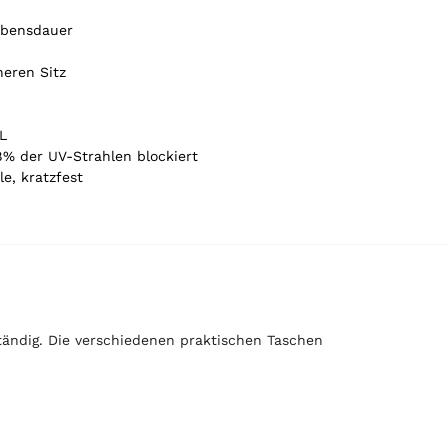
ebensdauer
heren Sitz
XL
8% der UV-Strahlen blockiert
le, kratzfest
tändig. Die verschiedenen praktischen Taschen