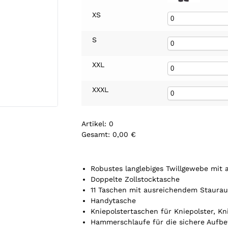
XS
S
XXL
XXXL
Artikel
:
0
Gesamt
:
0,00 €
0
A
r
Robustes langlebiges Twillgewebe mit 
t
Doppelte Zollstocktasche
i
11 Taschen mit ausreichendem Staura
k
Handytasche
e
Kniepolstertaschen für Kniepolster, Kn
l
Hammerschlaufe für die sichere Aufbe