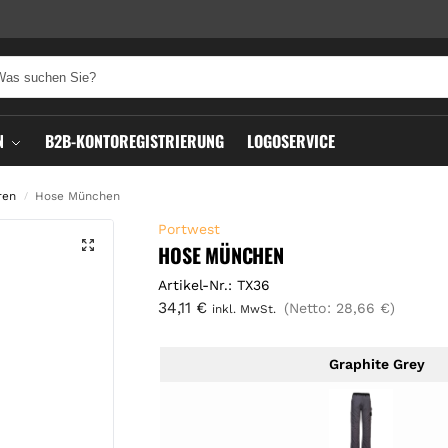
N
B2B-KONTOREGISTRIERUNG
LOGOSERVICE
ren
Hose München
/
Portwest
HOSE MÜNCHEN
Artikel-Nr.: TX36
34,11
€
(Netto:
28,66
€
)
inkl. MwSt.
Graphite Grey