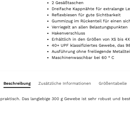
.
2 Gesäßtaschen
Y
Dreifache Kappnähte für extralange L
o
Reflexbiesen für gute Sichtbarkeit
u
Gummizug im Rückenteil für einen sic
r
Verriegelt an allen Belastungspunkten
t
Hakenverschluss
o
Erhältlich in den Größen von XS bis 4
t
40+ UPF klassifiziertes Gewebe, das 9
a
Ausführung ohne freiliegende Metalltei
l
Maschinenwaschbar bei 60 ° C
i
s
0
,
Beschreibung
Zusätzliche Informationen
Größentabelle
0
0
raktisch. Das langlebige 300 g Gewebe ist sehr robust und bes
€