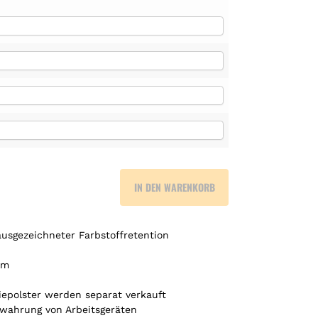
IN DEN WARENKORB
ausgezeichneter Farbstoffretention
um
iepolster werden separat verkauft
wahrung von Arbeitsgeräten