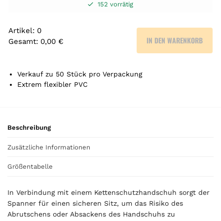
152 vorrätig
Artikel
:
0
IN DEN WARENKORB
Gesamt
:
0,00 €
0
A
r
Verkauf zu 50 Stück pro Verpackung
t
Extrem flexibler PVC
i
k
e
l
Beschreibung
.
Zusätzliche Informationen
Y
o
Größentabelle
u
r
In Verbindung mit einem Kettenschutzhandschuh sorgt der
t
Spanner für einen sicheren Sitz, um das Risiko des
o
Abrutschens oder Absackens des Handschuhs zu
t