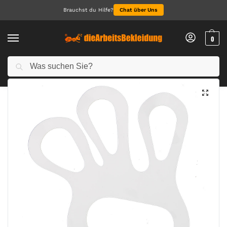
Brauchst du Hilfe?
Chat über Uns
0
Suchen
Start
Arbeitshandschuhe
Handschuhspanner (Pk50)
/
/