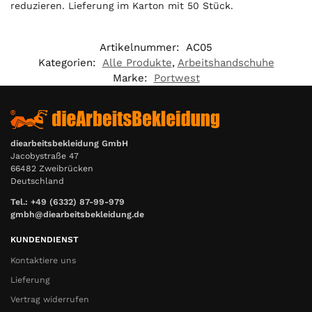
reduzieren. Lieferung im Karton mit 50 Stück.
a
l
i
Artikelnummer:
AC05
s
Kategorien:
Alle Produkte
,
Arbeitshandschuhe
0
Marke:
Portwest
,
0
0
€
diearbeitsbekleidung GmbH
Jacobystraße 47
66482 Zweibrücken
Deutschland
Tel.: +49 (6332) 87-99-979
gmbh@diearbeitsbekleidung.de
KUNDENDIENST
Kontaktiere uns
Lieferung
Vertrag widerrufen