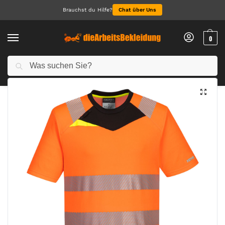
Brauchst du Hilfe?
Chat über Uns
0
Suchen
Start
Arbeitskleidung Herren
Warnschutzkleidung Herren
DX4 Hi-Vis T-Shirt kurzarm
/
/
/