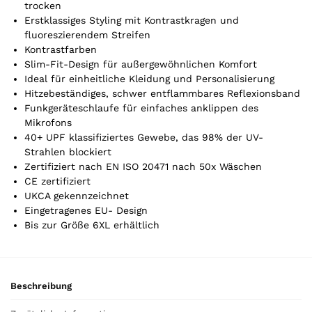
t
trocken
Erstklassiges Styling mit Kontrastkragen und
i
fluoreszierendem Streifen
k
Kontrastfarben
e
Slim-Fit-Design für außergewöhnlichen Komfort
l
Ideal für einheitliche Kleidung und Personalisierung
.
Hitzebeständiges, schwer entflammbares Reflexionsband
Y
Funkgeräteschlaufe für einfaches anklippen des
o
Mikrofons
u
40+ UPF klassifiziertes Gewebe, das 98% der UV-
r
Strahlen blockiert
t
Zertifiziert nach EN ISO 20471 nach 50x Wäschen
o
CE zertifiziert
t
UKCA gekennzeichnet
a
Eingetragenes EU- Design
l
Bis zur Größe 6XL erhältlich
i
s
0
,
Beschreibung
0