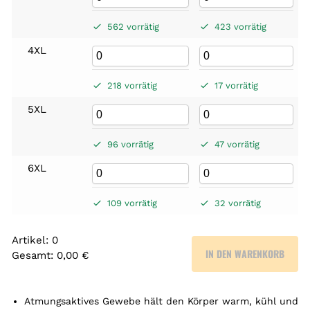
562 vorrätig
423 vorrätig
4XL
218 vorrätig
17 vorrätig
5XL
96 vorrätig
47 vorrätig
6XL
109 vorrätig
32 vorrätig
Artikel
:
0
IN DEN WARENKORB
Gesamt
:
0,00 €
0
A
r
Atmungsaktives Gewebe hält den Körper warm, kühl und