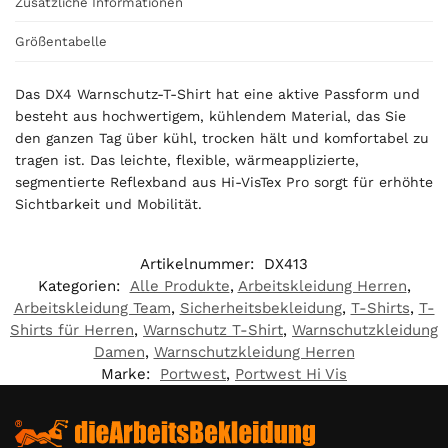
0
Zusätzliche Informationen
Größentabelle
€
Das DX4 Warnschutz-T-Shirt hat eine aktive Passform und
besteht aus hochwertigem, kühlendem Material, das Sie
den ganzen Tag über kühl, trocken hält und komfortabel zu
tragen ist. Das leichte, flexible, wärmeapplizierte,
segmentierte Reflexband aus Hi-VisTex Pro sorgt für erhöhte
Sichtbarkeit und Mobilität.
Artikelnummer:
DX413
Kategorien:
Alle Produkte
,
Arbeitskleidung Herren
,
Arbeitskleidung Team
,
Sicherheitsbekleidung
,
T-Shirts
,
T-
Shirts für Herren
,
Warnschutz T-Shirt
,
Warnschutzkleidung
Damen
,
Warnschutzkleidung Herren
Marke:
Portwest
,
Portwest Hi Vis