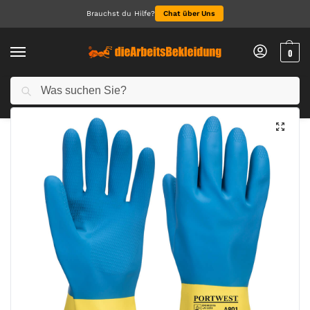
Brauchst du Hilfe?
Chat über Uns
0
Suchen
Start
Arbeitshandschuhe
Doppelt getauchter Latex Stulpenhandschuh
/
/