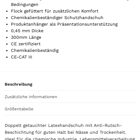
t
Bedingungen
Flock gefüttert für zusätzlichen Komfort
i
Chemikalienbeständiger Schutzhandschuh
k
Produktanhänger als Präsentationsunterstützung
e
0,45 mm Dicke
l
300mm Länge
.
CE zertifiziert
Y
Chemikalienbeständig
o
CE-CAT III
u
r
t
o
Beschreibung
t
a
Zusätzliche Informationen
l
i
Größentabelle
s
0
Doppelt getauchter Latexhandschuh mit Anti-Rutsch-
,
Beschichtung für guten Halt bei Nässe und Trockenheit.
0
Ideal für die chemische Industrie, Lebensmittelverarbeitung