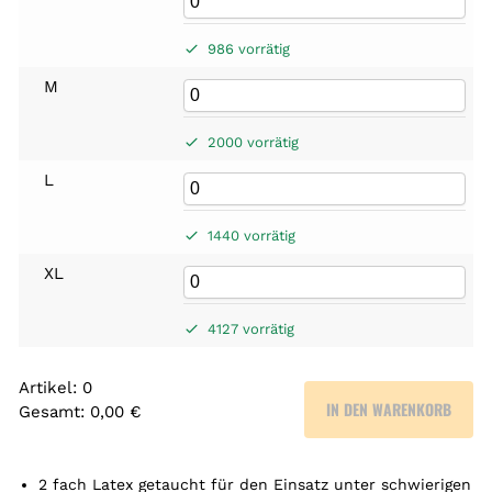
986 vorrätig
M
2000 vorrätig
L
1440 vorrätig
XL
4127 vorrätig
Artikel
:
0
IN DEN WARENKORB
Gesamt
:
0,00 €
0
A
r
2 fach Latex getaucht für den Einsatz unter schwierigen