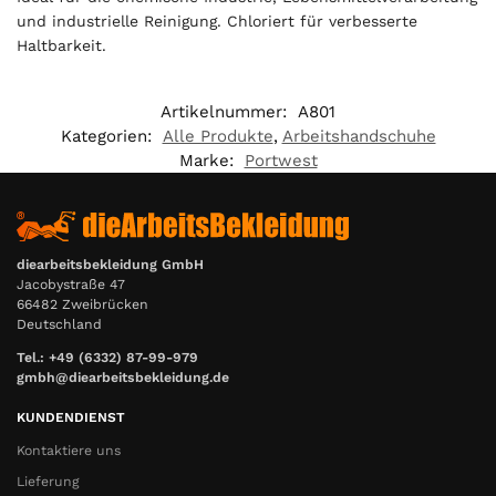
0
und industrielle Reinigung. Chloriert für verbesserte
Haltbarkeit.
€
Artikelnummer:
A801
Kategorien:
Alle Produkte
,
Arbeitshandschuhe
Marke:
Portwest
diearbeitsbekleidung GmbH
Jacobystraße 47
66482 Zweibrücken
Deutschland
Tel.: +49 (6332) 87-99-979
gmbh@diearbeitsbekleidung.de
KUNDENDIENST
Kontaktiere uns
Lieferung