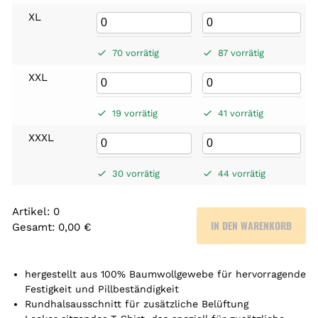
XL
70 vorrätig
87 vorrätig
XXL
19 vorrätig
41 vorrätig
XXXL
30 vorrätig
44 vorrätig
Artikel
:
0
IN DEN WARENKORB
Gesamt
:
0,00 €
0
A
r
hergestellt aus 100% Baumwollgewebe für hervorragende
t
Festigkeit und Pillbeständigkeit
Rundhalsausschnitt für zusätzliche Belüftung
i