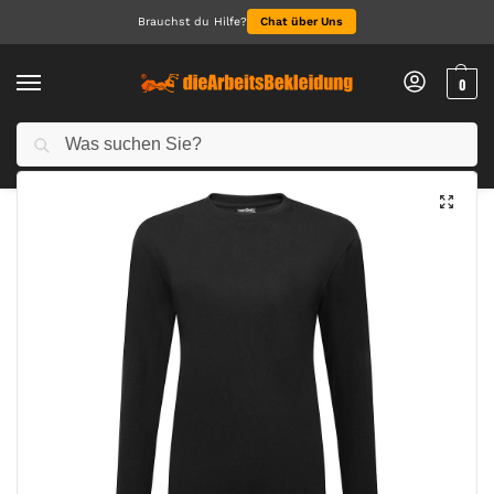
Brauchst du Hilfe?
Chat über Uns
0
Suchen
Start
Arbeitskleidung Damen
T-Shirts für Damen
Damen Baumwoll T-Shirt in entspannter Passform langarm
/
/
/