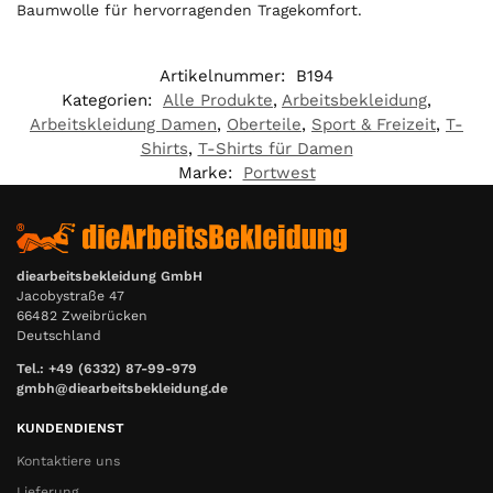
Baumwolle für hervorragenden Tragekomfort.
Artikelnummer:
B194
Kategorien:
Alle Produkte
,
Arbeitsbekleidung
,
Arbeitskleidung Damen
,
Oberteile
,
Sport & Freizeit
,
T-
Shirts
,
T-Shirts für Damen
Marke:
Portwest
diearbeitsbekleidung GmbH
Jacobystraße 47
66482 Zweibrücken
Deutschland
Tel.: +49 (6332) 87-99-979
gmbh@diearbeitsbekleidung.de
KUNDENDIENST
Kontaktiere uns
Lieferung