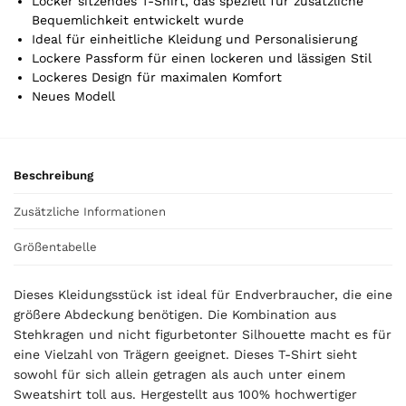
Locker sitzendes T-Shirt, das speziell für zusätzliche
k
Bequemlichkeit entwickelt wurde
e
Ideal für einheitliche Kleidung und Personalisierung
l
Lockere Passform für einen lockeren und lässigen Stil
.
Lockeres Design für maximalen Komfort
Y
Neues Modell
o
u
r
t
Beschreibung
o
t
Zusätzliche Informationen
a
l
Größentabelle
i
s
Dieses Kleidungsstück ist ideal für Endverbraucher, die eine
0
größere Abdeckung benötigen. Die Kombination aus
,
Stehkragen und nicht figurbetonter Silhouette macht es für
0
eine Vielzahl von Trägern geeignet. Dieses T-Shirt sieht
0
sowohl für sich allein getragen als auch unter einem
Sweatshirt toll aus. Hergestellt aus 100% hochwertiger
€