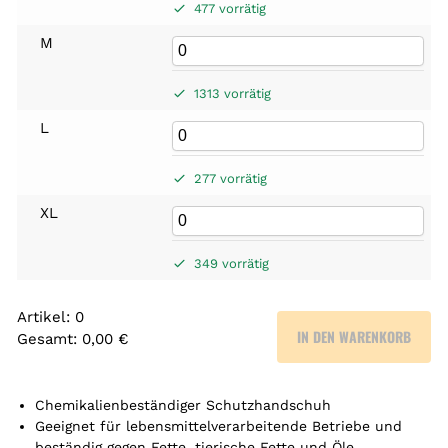
477 vorrätig
M
1313 vorrätig
L
277 vorrätig
XL
349 vorrätig
Artikel
:
0
IN DEN WARENKORB
Gesamt
:
0,00 €
0
A
r
Chemikalienbeständiger Schutzhandschuh
t
Geeignet für lebensmittelverarbeitende Betriebe und
beständig gegen Fette, tierische Fette und Öle