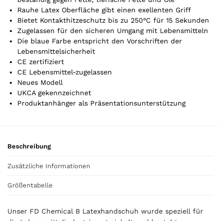
i
Rauhe Latex Oberfläche gibt einen exellenten Griff
k
Bietet Kontakthitzeschutz bis zu 250°C für 15 Sekunden
e
Zugelassen für den sicheren Umgang mit Lebensmitteln
l
Die blaue Farbe entspricht den Vorschriften der
.
Lebensmittelsicherheit
Y
CE zertifiziert
o
CE Lebensmittel-zugelassen
u
Neues Modell
r
UKCA gekennzeichnet
t
Produktanhänger als Präsentationsunterstützung
o
t
a
l
Beschreibung
i
s
Zusätzliche Informationen
0
,
Größentabelle
0
0
Unser FD Chemical B Latexhandschuh wurde speziell für