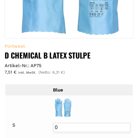
Portwest
D CHEMICAL B LATEX STULPE
Artikel-Nr.: AP75
7,51
€
(Netto:
6,31
€
)
inkl. MwSt.
Blue
S