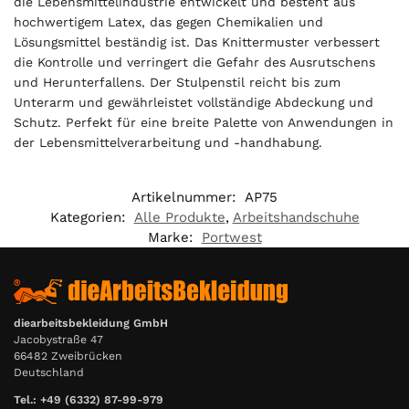
die Lebensmittelindustrie entwickelt und besteht aus
€
hochwertigem Latex, das gegen Chemikalien und
Lösungsmittel beständig ist. Das Knittermuster verbessert
die Kontrolle und verringert die Gefahr des Ausrutschens
und Herunterfallens. Der Stulpenstil reicht bis zum
Unterarm und gewährleistet vollständige Abdeckung und
Schutz. Perfekt für eine breite Palette von Anwendungen in
der Lebensmittelverarbeitung und -handhabung.
Artikelnummer:
AP75
Kategorien:
Alle Produkte
,
Arbeitshandschuhe
Marke:
Portwest
diearbeitsbekleidung GmbH
Jacobystraße 47
66482 Zweibrücken
Deutschland
Tel.: +49 (6332) 87-99-979