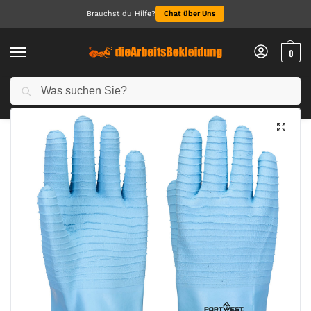
Brauchst du Hilfe?
Chat über Uns
0
Suchen
Start
Arbeitshandschuhe
D Chemical B Latex Stulpe
/
/